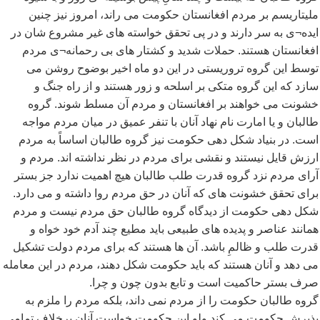
ملیتاریسم بر مردم افغانستان حکومت می راند، امروز نیز چنین
ایده¬ی به سر دارند و در پی تحقق خواسته های غیر مشروع شان در
افغانستان هستند. حملات شدید و کشتار های بی رحمانه¬ی مردم
توسط این گروه تروریستی در این دو ماه اخیر بوضوح روشن می
سازد که این گروه متکی بر اسلحه و زور هستند و از راه جنگ و
خشونت می خواهند بر افغانستان و مردم آن مسلط شوند. گروه
طالبان و یا امارت نام نهاد آنان با تنفر عمیق در میان مردم مواجه
است. در بنیاد شکل دهی حکومت نیز گروه طالبان اساساً به مردم
ارزش قایل نیستند و نقشی برای مردم در نظر نداشته اند. مردم و
آرای مردم نزد گروه قدرت طلب طالبان هیچ اهمیت ندارد جز بستر
برای تحقق خشونت های که آنان در حق مردم روا داشته و می دارد.
شکل دهی حکومت از دیدگاه گروه طالبان حق مردم نیست و مردم
همانند عناصر و پدیده های طبیعی باید مطیع چند آدم خود خواه و
قدرت طلب و ظالمِ باشد. آن ها هستند که برای مردم دولت تشکیل
می دهد و آنان هستند که باید حکومت شکل دهند، مردم در این معامله
صرف بستر حاکمیت است و تابع بدون چون و چرا.
گروه طالبان حکومت را از مردم نمی داند، بلکه مردم را ملزم به
پذیرش حکومت می کند ولو این حکومت خواست آنان برخلاف تمامی