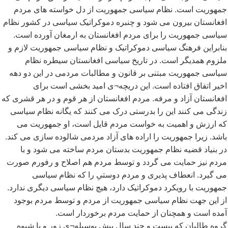
جمهوریت است. نظام سیاسی جمهوریت از دل خواسته های مردم
افغانستان بیرون می شود و چنبره دموکراتیک سیاسی در کشور نظام
سیاسی جمهوریت را برای مردم افغانستان به ارمغان آورده است.
بنابراین فرهنگ سیاسی دموکراتیک و نظام سیاسی جمهوریت لازم و
ملزوم همدیگر است. در تاریخ سیاسی افغانستان سیطره نظام
سیاسی جمهوریت مبتنی بر قانون و مطالبات مردمی در این دو دهه
اخیر اتفاق افتاده است. این دریچه¬ی امید بخشی است برای
افغانستان آزاد و مرفه. مردم افغانستان از هر قوم و در هر قشری که
زندگی می کنند این را بدرستی درک می کنند که یگانه نظام سیاسی
که ارزش و اهمیت به خواست مردم قایل است، او جمهوریت می
باشد. زیرا جمهوریت را اراده های آزاد مردمی شالوده سازی می کند.
در بنیاد قضیه نظام جمهوریت بدستان مردم ساخته می شود و با
مردم نیز حمایت می گردد و توسط مردم هم اصلاح و رفورم صورت
می گیرد. انعطاف پذیری و مردم دوستیِ را که نظام سیاسی
جمهوریت با رویکرد دموکراتیک دارد، هیچ نظام سیاسی دیگری ندارد.
از این جهت نظام سیاسی جمهوریت از مردم و توسط مردم بوجود
آمده است و همچنان از حمایت مردم برخوردار است.
گروه طالبان که بیست و چند سالِ پیش بوسیله¬ی زور و با شیوه