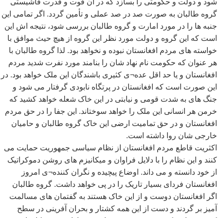
شود و دولت و حکومتی را بسازد که در آن قوت و قدرت فاشیستی
گروه طالبان به صورت صد در صد عملی و تأمین گردد. اگر تمامی این
جنبه ها را در مورد امارت و گروه طالبان بررسی شود، نتیجه اش این
است که این گروه و دولت مورد نظر این گروه از هیچ حیث موافق با
خواسته های مردم افغانستان نبوده و نخواهد بود. لذا گروه طالبان با
هر عنوان که حکومت نام نهاد شان را بنامند مورد نفرت شدید مردم
افغانستان و یا حد اقل عده¬ی کثیری باشندگان این ملک خواهد بود. در
این صورت است که افغانستان در پرتگاه نابودی گرفتار می شود و
جنگ های به شدت قومی و نیابتی در این خاک شعله خواهد کشید که
خرمن هر انسانی این ملک را خواهد سوختاند. این جفا را در حق مردم
افغانستان و در حق تمامیت ارضی این خاک گروه طالبان و حامیان
خارجی شان روا داشته است.
اکثریت قاطع مردم افغانستان از نظام سیاسی جمهوریت حمایت می
کنند و این نظام را با دلایل فراوان و میکانیزم های روشن دموکراتیک
از خود دانسته و می داند. اوضاع پیچیده و نگران کننده¬ی امروز
افغانستان فردای بسیار تاریک را در پی خواهد داشت. گروه طالبان
اگر افغانستان دوست و از این خاک هستند به گفتمان های مسالمت
آمیز بر گردند و دست از این همه کشتار و بحران آفرینی در سطح