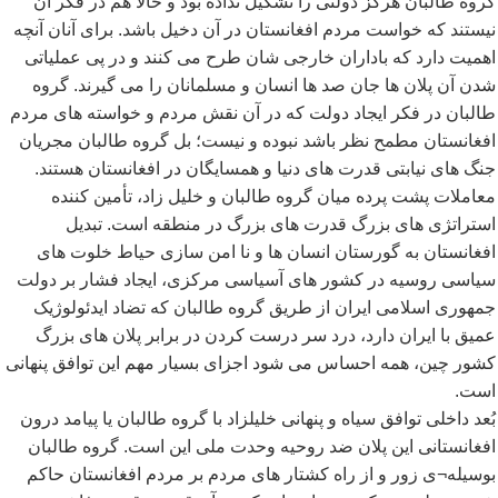
گروه طالبان هرگز دولتی را تشکیل نداده بود و حالا هم در فکر آن
نیستند که خواست مردم افغانستان در آن دخیل باشد. برای آنان آنچه
اهمیت دارد که باداران خارجی شان طرح می کنند و در پی عملیاتی
شدن آن پلان ها جان صد ها انسان و مسلمانان را می گیرند. گروه
طالبان در فکر ایجاد دولت که در آن نقش مردم و خواسته های مردم
افغانستان مطمح نظر باشد نبوده و نیست؛ بل گروه طالبان مجریان
جنگ های نیابتی قدرت های دنیا و همسایگان در افغانستان هستند.
معاملات پشت پرده میان گروه طالبان و خلیل زاد، تأمین کننده
استراتژی های بزرگ قدرت های بزرگ در منطقه است. تبدیل
افغانستان به گورستان انسان ها و نا امن سازی حیاط خلوت های
سیاسی روسیه در کشور های آسیاسی مرکزی، ایجاد فشار بر دولت
جمهوری اسلامی ایران از طریق گروه طالبان که تضاد ایدئولوژیک
عمیق با ایران دارد، درد سر درست کردن در برابر پلان های بزرگ
کشور چین، همه احساس می شود اجزای بسیار مهم این توافق پنهانی
است.
بُعد داخلی توافق سیاه و پنهانی خلیلزاد با گروه طالبان یا پیامد درون
افغانستانی این پلان ضد روحیه وحدت ملی این است. گروه طالبان
بوسیله¬ی زور و از راه کشتار های مردم بر مردم افغانستان حاکم