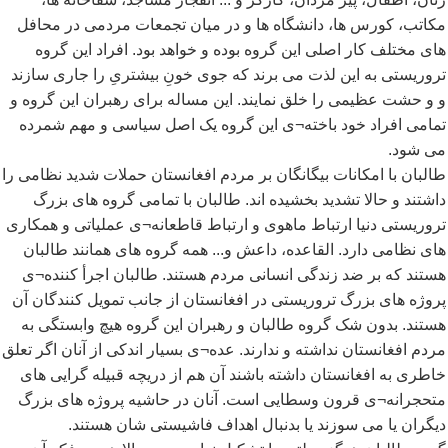
مکاتب، کورس ها، دانشگاه ها و در میان تجمعات مردمی در محافل
های مختلف کار اصلی این گروه بوده و خواهد بود. افراد این گروه
تروریستی به این لذت می برند که جوی خونِ بیشتریِ را جاری سازند
و و حشت عظیمی را خلق نمایند. این مساله برای رهبران این گروه و
تمامی افراد خود باخته¬ی این گروه یک اصل سیاسی و مهم شمرده
می شود.
طالبان با امکانات بیگانگان بر مردم افغانستان حملات شدید نظامی را
داشتند و حالا تشدید بخشیده اند. طالبان با تمامی گروه های بزرگ
تروریستی دنیا ارتباط ماهوی و ارتباط قاطعانه¬ی عملیاتی و همکاری
های نظامی دارد. القاعده، داعش و... همه گروه های همانند طالبان
هستند که بر ضد زندگی انسانی مردم هستند. طالبان اجرأ کننده¬ی
پروژه های بزرگ تروریستی در افغانستان از جانب تمویل کنندگان آن
هستند. بدون شک گروه طالبان و رهبران این گروه هیچ وابستگی به
مردم افغانستان نداشته و ندارند. عده¬ی بسیار اندکی از آنان اگر تعلق
خاطری به افغانستان داشته باشند آن هم از دریچه قبیله گرایی های
متحجرانه¬ی قرون وسطایی است. آنان در حاشیه پروژه های بزرگ
دیگران یا می سوزند یا بدنبال اهداف فاشیستی شان هستند.