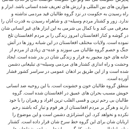
موازین های بین المللی و ارزش های تعریف شده انسانی باشد. ابزار و
راه رسیدن به حکومت در نزد گروه طالبان قید مردمی نداشته و
ندارد. زور و کشتار مردم وسیله¬ی و شاهراه رسیدن به قدرت آنان را
معرفی می کند و با کمال بی شرمی به این ابزار های غیر انسانی شان
در گوشه و کنار افغانستان امروز زندگی را بر مردم افغانستان تلخ
نموده است. ولایات مختلف افغانستان در این شبانه روز ها در آتش
جنگ و خصم گروه طالبان می سوزند و عده¬ی زیادی از مردم از
خانه های خود مجبور به فرار و زندگی شان در بدر شده است. ایجاد
وحشت و راه اندازی کشتار های مردمی وسیله¬ی تبلیغانی دشمن
شده است و از این طریق بر اذهان عمومی در سراسر کشور فشار
آورده است.
منطق گروه طالبان خون و خشونت است. با این روحیه ضد انسانی
خویش مسبب بحران های عمیق در افغانستان شده است. گروه
طالبان بی رحم ترین و قسی القلب ترین افراد و رهبران را با خود
دارند و هرگز بر مردم افغانستان از هر قوم و تبارِ که باشند رحم
نکرده و نخواهد کرد. این استراتژی دشمن است و این موضوع را
اربابان شان برای این گروه خط سرخ شان قرار داده است. کشتار
زنان، اطفال، پیر مردان، کارگر و ... انفجار مساجد، شفاخانه ها،