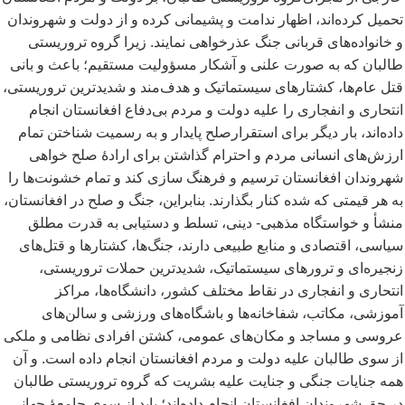
تحمیل کرده
اند، اظهار ندامت و پشیمانی کرده و از دولت و شهروندان
و خانواده
های قربانی جنگ عذرخواهی نمایند. زیرا گروه تروریستی
طالبان که به صورت علنی و آشکار مسؤولیت مستقیم؛ باعث و بانی
قتل عام
ها، کشتارهای سیستماتیک و هدف
مند و شدیدترین تروریستی،
انتحاری و انفجاری را علیه دولت و مردم بی
دفاع افغانستان انجام
داده
اند، بار دیگر برای استقرارصلح پایدار و به رسمیت شناختن تمام
ارزش
های انسانی مردم و احترام گذاشتن برای ارادۀ صلح خواهی
شهروندان افغانستان ترسیم و فرهنگ سازی کند و تمام خشونت
ها را
به هر قیمتی که شده کنار بگذارند. بنابراین، جنگ و صلح در افغانستان،
منشأ و خواستگاه مذهبی- دینی، تسلط و دستیابی به قدرت مطلق
سیاسی، اقتصادی و منابع طبیعی دارند، جنگ
ها، کشتارها و قتل
های
زنجیره
ای و ترورهای سیستماتیک، شدیدترین حملات تروریستی،
انتحاری و انفجاری در نقاط مختلف کشور، دانشگاه
ها، مراکز
آموزشی، مکاتب، شفاخانه
ها و باشگاه
های ورزشی و سالن
های
عروسی و مساجد و مکان
های عمومی، کشتن افرادی نظامی و ملکی
از سوی طالبان علیه دولت و مردم افغانستان انجام داده است. و آن
همه جنایات جنگی و جنایت علیه بشریت که گروه تروریستی طالبان
در حق شهروندان افغانستان انجام داده
اند؛ باید از سوی جامعۀ جهانی،