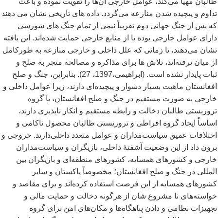
طالبان مهیا می
کند، عوامل خارجی آن
ها را تقویت نموده و باعث
تداوم و پیچیده شدن منازعه می
گردد. داده های تاریخی نشان می دهند
که پس از جنگ جهانی دوم تقریباً نیمی از تمام جنگ های شورشی
دارای عوامل خارجی بوده یا از منابع خارجی حمایت شده
اند. این یافته
نشان می
دهند، تا زمانی که علل داخلی و خارجی منازعه به طورکامل
از میان نرفته
اند، تلاش ها برای مذاکره و مصالحه منجر به صلح و
ثبات پایدار نشده است. (ابراهیمی،1397، 27). بنابراین، جنگ و صلح
افغانستان ماهیت بسیار دشوار و پیچیده
ای دارند، زیرا عوامل داخلی و
خارجی به صورت مستقیم در جنگ و صلح افغانستان، با گروه
تروریستی طالبان دخالت و رابطه مستقیم و انکار ناپذیری دارند،
اساساً ایجاد گروه افراطی و تروریستی طالبان محصول ناکامی و
اختلافات عمیق سیاست
مداران و عوامل متعدد داخلی
دارند. خروجی و
برون داد از این وضعیت آشفتۀ داخلی، بازیگران و سیاست
مداران
خارجی و کشورهای همسایه، کشورهای منطقه
ای و بازیگران بین
المللی در جنگ و صلح افغانستان؛ مخصوصاً پاکستان و سایر
کشورهای همسایه از این فرصت استفاده کرده
اند و برای مقاصد و
خواسته
های نا مشروع شان از هرگونه دخالت و حمایت مالی و
تجهیزات نظامی و دادن پناهگاه
ها و مکان
های امن برای گروه