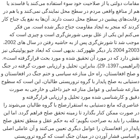
مقامات دولتی یا از صلاحیت خود سوء استفاده می
کنند یا فاسدند یا
هم از منافع واقعی مردم در سطح محل نمایندگی نمی
کنند و یا هم در
رقابت
های پیشین در سطح محل دست دارند. آن
ها به نفع یک جناح کار
کردند که منجر به ایجاد مقاومت جناح دیگر شده است. من فکر
می
کنم این یکی از علل بومی شورش
گری است و چیزی است که
موجب شد تا شورش
گری پس از به حاشیه رفتن در سال های 2002،
2003و 2004 بار دیگر ظهورکند. بدیهی است که ابعاد جیو پولیتیکی نیز
نقش دارد که در مورد آن تحقیق شده و مورد بحث قرارگرفته است».
(ابراهیمی،1397، 29). بنابراین، تحلیل و ارزیابی صورت گرفته در جنگ
و صلح افغانستان، راه حل منازعه سیاسی و ختم جنگ در افغانستان و
دستیابی به صلح پایدار با گروه تروریستی طالبان، این است که سطوح
منازعه شناسایی و عوامل منازعه خیز داخلی و خارجی به صورت
دقیق و کارشناسی شده مورد تحلیل و ارزیابی قرارگرفته و
عناصری
که مانع دستیابی به استقرارصلح با گروه طالبان می
شوند را
در صورت ممکن کنار بگذارد تا زمینه تحقق صلح فراهم گردد. اما این
مطلب را باید به صراحت بگویم؛ که به حکم عقل و منطق تحقق صلح
پایدار در افغانستان را عوامل دیگری تعیین می
کنند و آن عاملی اصلی
و اساسی فشار آوردن در میدان جنگ است که گروه تروریستی