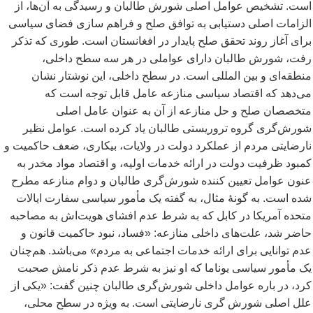
است. تشخیص عوامل اصلی شورش طالبان و رسیدگی به آن
ها، از
الزامات اصلی دستیابی به توافق صلح و فراهم سازی فضای سیاسی
برای آغاز روند تحقق صلح پایدار در افغانستان است. طوری که تذکر
رفت، شورش طالبان دارای عواملی در هر سه سطح داخلی،
منطقه
ای و بین المللی است. در سطح داخلی، این نوشتار نشان
می
دهد که اقتصاد سیاسی منازعه عامل قابل توجه است که
متخصصان صلح و حل منازعه از آن به عنوان عامل اصلی
شورش
گری گروه تروریستی طالبان یاد کرده است. عوامل نظیر
نارضایتی مردم از عملکرد دولت در ولایات، بیکاری، ضعف حاکمیت و
کمبود ظرفیت دولت در ارائه خدمات اولیه، و اقتصاد مواد مخدر به
عنون عوامل تعیین کننده شورش
گری طالبان و دوام منازعه مطرح
شده است. به گونۀ مثال، به گفته یک مأمور سیاسی سفارت ایالات
متحده آمریکا در کابل که به شرط عدم افشای هویت
اش به مصاحبه
حاضر شد، علت
های داخلی منازعه: «فساد، نبود حاکمیت قانون و
عدم توانایی برای ارائه خدمات اجتماعی به مردم» می
باشد. هم
چنان
یک مأمور سیاسی یوناما که او نیز به شرط عدم ذکر نامش صحبت
کرد، در باره عوامل داخلی شورش
گری طالبان چنین گفت: «یکی از
علل اصلی شورش گری نارضایتی است. به ویژه در سطح محلی،