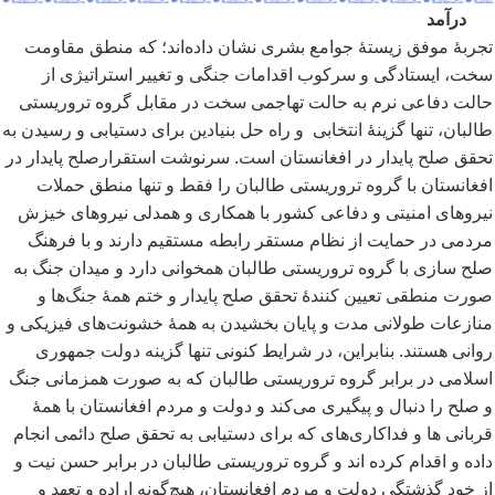
درآمد
تجربۀ موفق زیستۀ جوامع بشری نشان داده
اند؛ که منطق مقاومت
سخت، ایستادگی و سرکوب اقدامات جنگی و تغییر استراتیژی از
حالت دفاعی نرم به حالت تهاجمی سخت در مقابل گروه تروریستی
طالبان، تنها گزینۀ انتخابی و راه حل بنیادین برای دستیابی و رسیدن به
تحقق صلح پایدار در افغانستان است. سرنوشت استقرارصلح پایدار در
افغانستان با گروه تروریستی طالبان را فقط و تنها منطق حملات
نیروهای امنیتی و دفاعی کشور با همکاری و همدلی نیروهای خیزش
مردمی در حمایت از نظام مستقر رابطه مستقیم دارند و با فرهنگ
صلح سازی با گروه تروریستی طالبان همخوانی دارد و میدان جنگ به
صورت منطقی تعیین کنندۀ تحقق صلح پایدار و ختم همۀ جنگ
ها و
منازعات طولانی مدت و پایان بخشیدن به همۀ خشونت
های فیزیکی و
روانی هستند. بنابراین، در شرایط کنونی تنها گزینه دولت جمهوری
اسلامی در برابر گروه تروریستی طالبان که به صورت همزمانی جنگ
و صلح را دنبال و پیگیری می
کند و دولت و مردم افغانستان با همۀ
قربانی ها و فداکاری
های که برای دستیابی به تحقق صلح دائمی انجام
داده و اقدام کرده اند و گروه تروریستی طالبان در برابر حسن نیت و
از خود گذشتگی دولت و مردم افغانستان، هیچ
گونه اراده و تعهد و