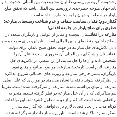
وخشونت گروه تروریستی طالبان مشروعیت بین المللی بخشیده
اند و
باید جهان متوجه خطرجدی تروریسم بین المللی باشد که تحقق صلح
پایدار در منطقه و جهان را به مخاطره انداخته است.
گفتار دوم: فقدان سیاست شفاف و عدم شناخت
ریشه
های منازعه؛
خطری
برای صلح پایدار در جامعۀ افغانی؛
منازعه در افغان
ستان، پیچیده و متأثر از عوامل و بازیگران متعدد در
سطح داخلی، منطقه
ای و بین المللی است. بنابراین، برای سمت و سو
دادن تلاش
های حل منازعه در جهت تحقق صلح پایدار، برای دولت
افغانستان و شرکای بین المللی آن ضروری است تا علل آن را
تشخیص داده و آن
ها را حل نمایند. از این منظر، در تلاش
های حل
منازعه، لازم است تاریخچۀ منازعه، مواضع، منافع و منابع نفوذ
بازیگران، بستر خارجی منازعه و روزنه های احتمالی شروع مذاکره
در نظرگرفته شوند. یافته ها نشان می
دهند در مواردی که علل اصلی
منازعه از میان برداشته نشده، منازعه از سرگرفته شده است. تقریباً
نیم مذاکراتی که در آن علل منازعه در نظر گرفته نشده، منجر به
توافقاتی شده است که کم
تر از دو ماه طول کشیده
اند. این توافقات
کوتاه مدت در ایجاد فضای لازم برای توافقی که گذار سیاسی را
ممکن سازد، ناکام شده است. بنابراین، منازعات از سرگرفته شده