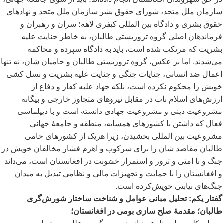
سازمان ملل متحد، شورای حقوق بشر سازمان ملل متحد و نهادهای
حقوق بشری و دادگاه بین المللی کیفری لاهه؛ سران و رهبران و
فرماندهان اصلی گروه تروریستی طالبان، به خاطر جنایت علیه
بشریت که مرتکب شده است، باید به دادگاه سپرده و محاکمه
می
شدند. اما بر عکس، گروه تروریستی طالبان و حامیان شان، نه تنها
اعمال ضد انسانی، جنایات جنگی و جنایت علیه بشریت و نسل کشی
خویش را محکوم نکرده است، بلکه جهاد علیه کفار و دفاع از
ارزش
های اسلام ناب در مقابل نیروهای متجاوز خارجی و بیگانه
مشروعیت دینی و مشروعیت جهادی دانسته است و با دیپلماسی
فعال که داشتن با کشورهای همسایه، منطقه و جامعۀ جهانی
مشروعیت بین المللی بخشیدن، زیرا هریک از کشورهای حامی
طالبان مقاصد شان را برای سرکوب و اهرم فشار مخالفان خویش در
جنگ و نا امنی و ترور و استمرار خشونت در افغانستان است، می
داند
و افغانستان را با حمایت و تجهیزات مالی و نظامی تبدیل به میدان
جنگ
های نیابتی خویش
کرده است.
گفتار یکم: تحلیل مبانی عوامل و شناخت ساختار شورش
گری
طالبان؛ مقدمۀ صلح سازی بومی در افغانستان؛