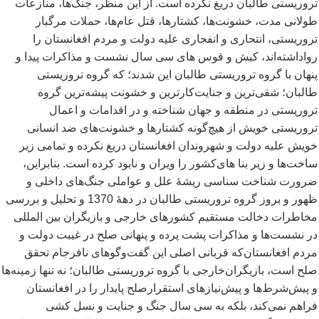
تروریستی طالبان دریغ نکرده است. از این منظر، جنگ
ها، منازعات
طولانی مدت، خشونت
ها، کشتارها، قتل عام
ها، حملات مرگبار
تروریستی، انتحاری و انفجاری علیه دولت و مردم افغانستان را
رواداشته
اند، کیش و قوس های سی سال نشست و مذاکرات پیدا و
پنهان با گروه تروریستی طالبان این شدند؛ که گروه تروریستی
طالبان؛ شقی
ترین و جنایت
کارترین و خشونت پیشه
ترین گروه
تروریستی در منطقه و جهان شناخته و در اقدامات و اعمال
تروریستی خویش از هیچ
گونه کشتارها و خشونت
های ضد انسانی
خویش علیه دولت و شهروندان افغانستان دریغ نکرده و تمامی زیر
ساخت
ها و زیر بنا های
کشور را ویران و نابود کرده است. بنابراین،
ضرورت شناخت سناسی ریشۀ علل و عواملی جنگ
های داخلی و
ظهور و بروز گروه تروریستی طالبان در دهۀ 1370 و تحلیل و بررسی
مخاطرات دخالت مستقیم کشورهای خارجی و بازیگران بین المللی
در نشست
ها و مذاکرات پشت پرده و پنهانی صلح در غیبت دولت و
مردم افغانستان
که قربانی اصلی این گفت
وگوهای نافرجام تحقق
صلح است، بازیگران
خارجی با گروه تروریستی طالبان؛ نه تنها زمینه
ها
و پیش
شرط
ها و پیش
نیازهای استقرارصلح پایدار را در افغانستان
فراهم نمی
کند، بلکه به سی سال جنگ و جنایت و نسل کشی