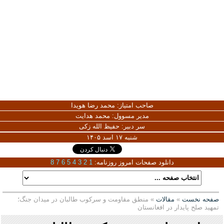
صاحب امتیاز:
محمد رضا هویدا
مدیر مسوول:
محمد هدایت
سر دبیر:
حفیظ الله زکی
شنبه ۱۷ اسد ۱۴۰۵
دانلود صفحات امروز روزنامه:
1
2
3
4
5
6
7
8
صفحه نخست
»
مقالات
» منطق مقاومت و سرکوب طالبان در میدان جنگ؛
تمهید صلح پایدار در افغانستان