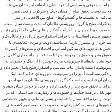
الزامات حقوقی و سیاسی از خود نشان نداده
اند، این نشان می
دهند
که سرنوشت تحقق صلح را میدان جنگ و سرکوب واقعی تعیین
می
کند، نه نشست
ها و گفت
وگوهای صلح بین الافغانی در میز
مذاکرات صلح با گروه تروریستی طالبان
که مدت بیست سال است،
به صورت پیدا و پنهان و با خیانت آشکار و علنی ملی حامدکرزی رئیس
جمهور پیشین افغانستان، با فرایند استقرارصلح کانال دو و کانال یک
و
نیم جریان و استمرار دارند؛ می
باشند. دولت و مردم افغانستان با
تحمل همۀ هزینه
های سنگین انسانی و اقتصادی و نقض
های گستردۀ
حقوق بشر و حقوق بشردوستانه را با صداقت و امانت داری کامل از
خود نشان داده
اند تا سرنوشت مردم خویش را از جنگ و خشونت به
سرنوشت امنیت پایدار، ثبات سیاسی و استقرارصلح پایدار تغییر داده و
زندگی مسالمت آمیز را در سرنوشت شهروندان حاکم کنند. اینک
زمان آن فرارسیده است که گروه تروریستی طالبان بر تعهدات و
الزامات تحقق صلح پایدار و دائمی اراده واقعی از خوش نشان بدهد و
مهر پایان بر همۀ جنگ
ها و خشونت
ها و رفتارهای ضد انسانی که بر
دولت و مردم افغانستان با حمایت و پشتوانی مالی و تجهیزات نظامی
کشورهای همسایه، کشورهای منطقه و دخالت مستقیم کشورهای
خارجی از مجرای
گروه تروریستی طالبان، بر دولت و مردم افغانستان