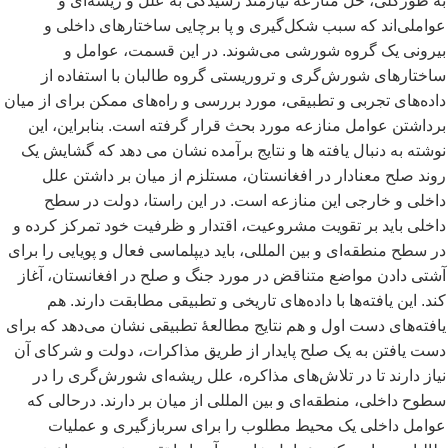
به طورکلی، حل منازعه نیازمند رسیدگی به علل و ریشه
ای و
عواملی
اند که سبب شکل
گیری و پا برچایی ساختارهای داخلی و
بیرونی یک گروه شورشی می
شوند. در این قسمت، عوامل و
ساختارهای شورش
گری و تروریستی گروه طالبان با استفاده از
داده
های تجربی و تطبیقی، مورد بررسی و راه
های ممکن برای از میان
برداشتن عوامل منازعه مورد بحث قرار گرفته است. بنابراین، این
نوشته به دنبال یافته ها و نتایج برآمده نشان می دهد که گشایش یک
روند صلح معنادار در افغانستان، مستلزم از میان بر داشتن علل
داخلی و خارجی این منازعه است. در این راستا، دولت در سطح
داخلی باید بر تقویت مشروعیت، اقتدار و ظرفیت خود تمرکز کرده و
در سطح منطقه
ای و بین المللی، باید دیپلماسی فعال و پویایی را برای
آشتی دادن مواضع متناقض در مورد جنگ و صلح در افغانستان، آغاز
کند. این یافته
ها با داده
های تاریخی و تطبیقی مطابقت دارند. هم
یافته
های دست اول و هم نتایج مطالعۀ تطبیقی نشان می
دهد که برای
دست یافتن به یک صلح پایدار از طریق مذاکرات، دولت و شرکای آن
نیاز دارند تا در تلاش
های مذاکره، علل ریشه
ای شورش
گری را در
سطوح داخلی، منطقه
ای و بین المللی از میان بر دارند. درحالی که
عوامل داخلی یک محیط مطلوب را برای سربازگیری و عملیات