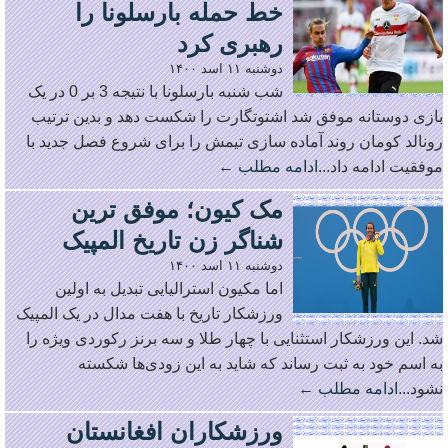
خط حمله بارسلونا را
رهبری کرد
دوشنبه ۱۱ اسد ۱۴۰۰
شب شنبه بارسلونا با نتیجه 3 بر 0 در یک
بازی دوستانه موفق شد اشتوتگارت را شکست دهد و بدین ترتیب
رونالد کومان روند آماده سازی تیمش را برای شروع فصل جدید با
موفقیت ادامه داد...
ادامه مطلب ←
مک کیون؛ موفق ترین
شناگر زن تاریخ المپیک
دوشنبه ۱۱ اسد ۱۴۰۰
اما مکیون استرالیایی تبدیل به اولین
ورزشکار تاریخ با هفت مدال در یک المپیک
شد. این ورزشکار استثنایی با چهار طلا و سه برنز رکوردی ویژه را
به اسم خود به ثبت رساند که شاید به این زودی‌ها شکسته
نشود...
ادامه مطلب ←
ورزشکاران افغانستان