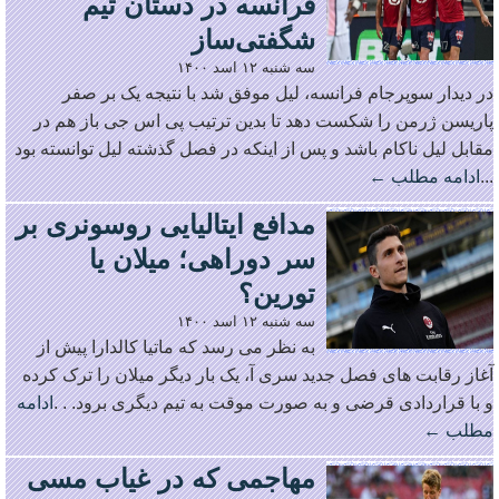
فرانسه در دستان تیم
شگفتی‌ساز
سه شنبه ۱۲ اسد ۱۴۰۰
در دیدار سوپرجام فرانسه، لیل موفق شد با نتیجه یک بر صفر
پاریسن ژرمن را شکست دهد تا بدین ترتیب پی اس جی باز هم در
مقابل لیل ناکام باشد و پس از اینکه در فصل گذشته لیل توانسته بود
...
ادامه مطلب ←
مدافع ایتالیایی روسونری بر
سر دوراهی؛ میلان یا
تورین؟
سه شنبه ۱۲ اسد ۱۴۰۰
به نظر می رسد که ماتیا کالدارا پیش از
آغاز رقابت های فصل جدید سری آ، یک بار دیگر میلان را ترک کرده
و با قراردادی قرضی و به صورت موقت به تیم دیگری برود. . .
ادامه
مطلب ←
مهاجمی که در غیاب مسی