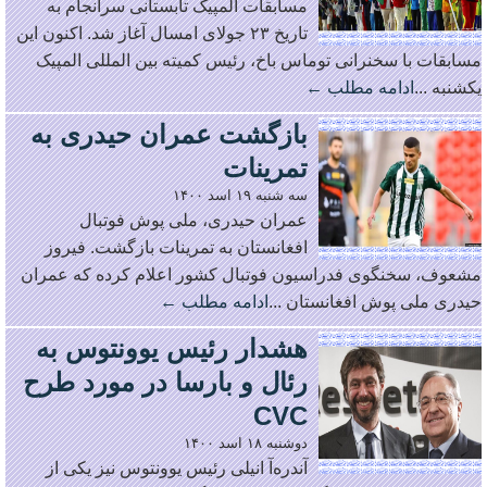
مسابقات المپیک تابستانی سرانجام به
تاریخ ۲۳ جولای امسال آغاز شد. اکنون این
مسابقات با سخنرانی توماس باخ، رئیس کمیته بین المللی المپیک
یکشنبه ...
ادامه مطلب ←
بازگشت عمران حیدری به
تمرینات
سه شنبه ۱۹ اسد ۱۴۰۰
عمران حیدری، ملی پوش فوتبال
افغانستان به تمرینات بازگشت. فیروز
مشعوف، سخنگوی فدراسیون فوتبال کشور اعلام کرده که عمران
حیدری ملی پوش افغانستان ...
ادامه مطلب ←
هشدار رئیس یوونتوس به
رئال و بارسا در مورد طرح
CVC
دوشنبه ۱۸ اسد ۱۴۰۰
آندره‌آ انیلی رئیس یوونتوس نیز یکی از