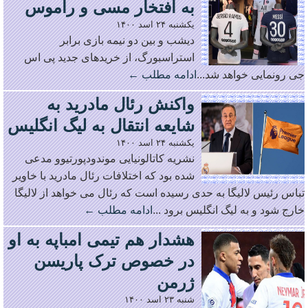
به افتخار مسی و راموس
یکشنبه ۲۴ اسد ۱۴۰۰
دیشب و بین دو نیمه بازی برابر
استراسبورگ، از خریدهای جدید پی اس
جی رونمایی خواهد شد...
ادامه مطلب ←
واکنش رئال مادرید به
شایعه انتقال به لیگ انگلیس
یکشنبه ۲۴ اسد ۱۴۰۰
نشریه کاتالونیایی موندودپورتیوو مدعی
شده بود که اختلافات رئال مادرید با خاویر
تباس رئیس لالیگا به حدی رسیده است که رئال می خواهد از لالیگا
خارج شود و به لیگ انگلیس برود ...
ادامه مطلب ←
هشدار هم تیمی امباپه به او
در خصوص ترک پاریسن
ژرمن
شنبه ۲۳ اسد ۱۴۰۰