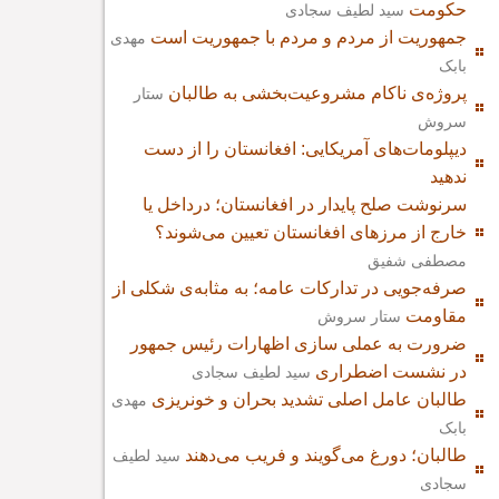
حکومت
سید لطیف سجادی
جمهوریت از مردم و مردم با جمهوریت است
مهدی
بابک
پروژه‌ی ناکام مشروعیت‌بخشی به طالبان
ستار
سروش
دیپلومات‌های آمریکایی: افغانستان را از دست
ندهید
سرنوشت صلح پایدار در افغانستان؛ درداخل یا
خارج از مرزهای افغانستان تعیین می‌شوند؟
مصطفی شفیق
صرفه‌جویی در تدارکات عامه؛ به مثابه‌ی شکلی از
مقاومت
ستار سروش
ضرورت به عملی سازی اظهارات رئیس جمهور
در نشست اضطراری
سید لطیف سجادی
طالبان عامل اصلی تشدید بحران و خونریزی
مهدی
بابک
طالبان؛ دورغ می‌گویند و فریب می‌دهند
سید لطیف
سجادی