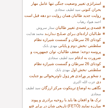
استراتژی تغییر وضعیت جنگی تنها عامل مهار
بحران کنونی
سید لطیف سجادی
روایت جدید طالبان همان روایت دو دهه قبل است
احمد هیواد رهیاب
قصه‌ی پرغصه‌ی تغییر طالبان
ستار سروش
طـالبان اراده‌ای بـرای صـلـح نـدارنـد
محمد هدایت
کودتای 26 سرطان و گسست شیرازه نظام
سلطنتی -بخش دوم و پایانی
مهدی بابک
پروسه دوحه؛ ضعف طالبان، توان جمهوریت و
ضرورت به ادغام
سید لطیف سجادی
کودتای 26 سرطان و گسست شیرازه نظام
سلطنتی -بخش اول
مهدی بابک
د ښځو پر وړاندی هر ډول تاوتریخوالی یو جنایت
دی
عزت الله اکبری
نگاهی به اوضاع ترینکوت مرکز ارزگان
سید لطیف
سجادی
ترک ها و افغان ها باید با روحیه برادری و پیوند
تاریخی شان در برابر فتو (FETÖ) مبارزه نمایند