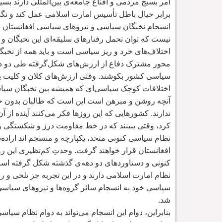
امر بسیج مردمی و اقناع جامعه
ی بین
المللی دارند بسی
برابر خیال باطل تأسیس امارت اسلامی عمل کند و نگذ
انسجام نخبگان سیاسی و نیروهای سیاسی افغانستان 
نیست که توان تحمل رفتارهای سلیقه
ای این نخبگان و
اختلاف
های خرد و ریز سیاسی است و باید همه از نخبگ
محور مشترک دفاع از ارزش
های شکل
گرفته طی دو د
سیاسی کشور بکوشند. وقتی ارزش
های کلان و کلیت 
اختلافات کوچک سیاسی
ای که همیشه بین نخبگان سیا
آنچه روشن و مبرهن است این است که طالبان بدون ح
ندارند. کشورهایی که این روزها فکر می
کنند آینده از 
کرد، وقتی ببینند که در خط مقاومت درز و شکستگی وج
نظام سیاسی کنونی متحد، یکپارچه و منسجم اند اراده
ش
افغانستان قرار خواهند گرفت. وحدتِ کم
نظیری این رو
کنونی و دستاوردهای دو دهه
ی گذشته شکل گرفته است
نظام امارت اسلامی دارند و در این تجربه جز تلخی و ر
سیاسی خود به انسجام سائر گروه
ها و نیروهای سیاس
شد.
بنابراین، دوام این انسجام می
تواند به دوام نظام سیاس