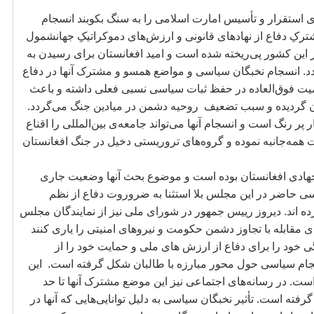
ای استقرار و تأسیس امارت اسلامی را به سنگ بکوبند انسجام
ترکِ دفاع از نهادهای قانونی و ارزش
های دموکراتیکِ جهانشمول
 این کشور پی
ریخته شده است و امید افغانستان برای رسیدن به
د. انسجام نخبگان سیاسی و مواضع همسو و مشترک آنها در دفاع
میت فوق
العاده در حفظ ثبات سیاسی نسبی فعلی داشته و باعث
ن گردیده و سبب تضعیف روحیه
دشمن در میادین جنگ می
گردد.
پر رنگ است و انسجام آنها می
تواند جامعه
ی بین
المللی را اقناع
ت همه
جانبه نموده و گروه
های تروریستی دخیل در جنگ افغانستان
جهادی افغانستان بوده است و موضوع بحث آنها وضعیت جاری
ی حاضر در این مجلس بلا استثنا به ضروروت دفاع از نظم
ده اند. دیروز رییس جمهور در شورای ملی نیز از نمایندگان مجلس
 مقابله با تجاوز دشمن حکومت و نیروهای امنیتی را یاری کنند
 خود را برای دفاع از ارزش های ملی و حمایت خود را از
نسجام سیاسی حول محور مبارزه با طالبان شکل گرفته است. این
است. در رسانه
های اجتماعی نیز این موضع مشترک آنها تا حد
رفته است. تأثیر نخبگان سیاسی به دلیل توانایی
هایی که آنها در