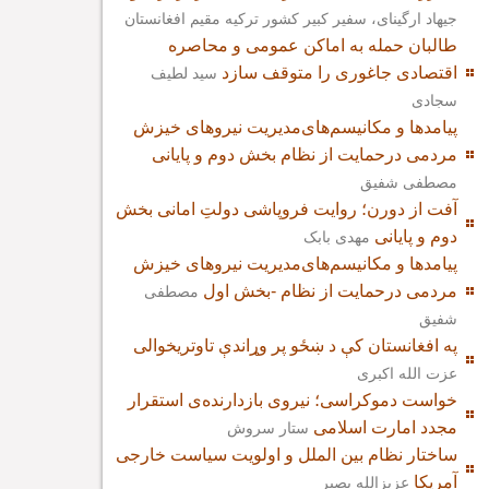
جیهاد ارگینای، سفیر کبیر کشور ترکیه مقیم افغانستان
طالبان حمله به اماکن عمومی و محاصره
اقتصادی جاغوری را متوقف سازد
سید لطیف
سجادی
پیامدها و مکانیسم‌های‌مدیریت نیروهای خیزش
مردمی درحمایت از نظام بخش دوم و پایانی
مصطفی شفیق
آفت از دورن؛ روایت فروپاشی دولتِ امانی بخش
دوم و پایانی
مهدی بابک
پیامدها و مکانیسم‌های‌مدیریت نیروهای خیزش
مردمی درحمایت از نظام -بخش اول
مصطفی
شفیق
په افغانستان کې د ښځو پر وړاندې تاوتریخوالی
عزت الله اکبری
خواست دموکراسی؛ نیروی بازدارنده‌ی استقرار
مجدد امارت اسلامی
ستار سروش
ساختار نظام بین الملل و اولویت سیاست خارجی
آمریکا
عزیزالله بصیر