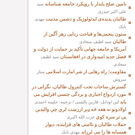
تامین صلح پایدار با رویکرد جامعه شناسانه
سید
علی اکبر حیدری
طالبان پدیده‌ی ایدئولوژیک و دشمن مدنیت
مهدی
بابک
ستون پنجمی‌ها و قباحت زدایی زهر آگین از
طالبان
سید لطیف سجادی
آمریکا و جامعه جهانی تأکید بر حمایت از دولت و
فصل جدید امیدواری در افغانستان
سید لطیف
سجادی
مقاومت؛ راه رهایی از شر امارت اسلامی
ستار
سروش
گسترش ساحات تحت کنترول طالبان، نگرانی در
مورد ازدواج اجباری و بردگی جنسی افزایش می
یابد
لین اودانل- فارین پالیسی / ترجمه: حلیمه احمدی
اولادونو ته هغه څه ډېر ارزښت لري چې والېدین
یې تر سره کوي
عزت الله اکبری
حملات طالبان و ناامنی های فزاینده، دیوار
همسایه ها را می لرزاند
مهدی بابک