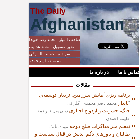
The Daily
Afghanistan
صاحب امتیاز:
محمد رضا هویدا
مدیر مسوول:
محمد هدایت
سر دبیر:
حفیظ الله زکی
جمعه ۱۶ اسد ۱۴۰۵
ماس با ما
در باره ما
مقالات
برنامه ریزی آمایش سرزمین، نردبان توسعه‌ی
پایدار
محمد ناصر محمدی "گلرانی"
جنگ، خشونت و ازدواج اجباری
دیلی‌میل / ترجمه:
حلیمه احمدی
تعقیم میز مذاکرات صلحِ دوحه
مهدی بابک
طالبان و باورهای دگم اندیش در قبال سیاست و