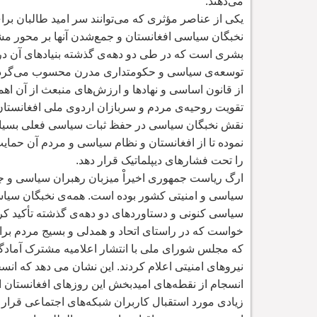
می
دهند.
یکی از عناصر مؤثری که می
توانند سر امید طالبان بر
نخبگان سیاسی افغانستان و جمع
شدن آنها بر محور مش
بشری است که در طی دو دهه
ی گذشته بنیادهای آن در
توسعه
ی سیاسی و حکومتداری مدرن محسوب می
گرد
از قانون اساسی و نهادها و ارزش
های منبعث از آن اه
تقویت روحیه
ی مردم و سربازان اردوی ملی افغانستا
نقش نخبگان سیاسی در حفظ ثبات سیاسی فعلی بسیار 
نموده تا از افغانستان و نظام سیاسی و مردم آن حمای
را تحت
فشارهای دیپلماتیک قرار دهد.
ارگ ریاست جمهوری اخیراْ میزبان رهبران سیاسی و 
سیاسی و امنیتی کشور بوده است. همه
ی نخبگان سیاس
سیاسی کنونی و دستاوردهای دو دهه
ی گذشته تأکید کر
خواست که در راستای اتحاد و همدلی و بسیج مردم برای
که مجلس شورای ملی با انتشار اعلامیه مشترک آمادگی
نیروهای امنیتی اعلام کردند. این نشان می دهد که ا
انسجام از نقطه
های امیدبخش این روزهای افغانستان 
زیادی مورد استقبال کاربران شبکه
های اجتماعی قرار گ