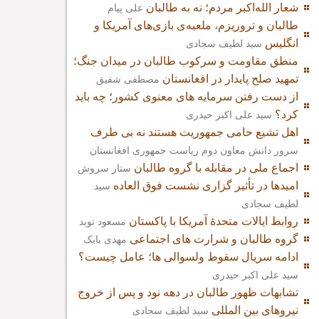
شعار الله‌اکبر مردم؛ نه به طالبان
علی پیام
طالبان و تروریزم، ملعبه‌ی بازی‌های آمریکا و
انگلیس
سید لطیف سجادی
منطق مقاومت و سرکوب طالبان در میدان جنگ؛
تمهید صلح پایدار در افغانستان
مصطفی شفیق
از دست رفتن سرمایه های معنوی کشور؛ چه باید
کرد؟
سید علی اکبر حیدری
اهل تشیع حامی جمهوریت هستند نه بی طرف
سرور دانش معاون دوم ریاست جمهوری افغانستان
اجماع ملی در مقابله با گروه طالبان
ستار سروش
امیدها در تأثیر گزاری نشست فوق العاده
سید
لطیف سجادی
روابط ایالات متحدۀ آمریکا با پاکستان
مسعود نوید
گروه طالبان و شرارت های اجتماعی
مهدی بابک
ادامه سریال سقوط ولسوالی ها؛ عامل چیست؟
سید علی اکبر حیدری
تشابهات ظهور طالبان در دهه نود و پس از خروج
نیروهای بین المللی
سید لطیف سجادی