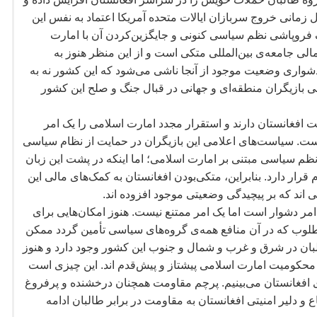
 زمانی خروج سربازان ایالات متحده آمریکا اعتماد به نفس این
ف فروپاشی نظم سیاسی کنونی و جایگزین
کردن آن با امارت
الی جامعه
ی بین
المللی متکی است و از این منظر هنوز به
شواری وضعیت موجود از آنجا ناشی می
شود که این کشور نه به
ی بازیگران منطقه
ای و جهانی در قبال جنگ و صلح این کشور
ت افغانستان دارند و استقرار مجدد امارت اسلامی را یک امر
نیست. سیاست
های اعلامی این بازیگران در حمایت از نظام سیاسی
م سیاسی مبتنی بر امارت اسلامی؛ اما اینکه در پشت این زبان
 قرار دارد. بنابراین، متکی
بودن افغانستان به کمک
های مالی این
ی اند که بر پیچیدگی وضعیتی موجود افزوده اند.
مر دشوار است اما یک امر ممتنع نیست. هنوز امکان
هایی برای
لوب که در آن منافع همه
ی گروه
های سیاسی تأمین گردد ممکن
بان در شرق و غرب و شمال و جنوب این کشور وجود دارد و هنوز
 محکومیت امارت اسلامی پیشتاز و پیش
قدم اند. این چیزی است
 افغانستان می
بینیم. پرچم مقاومت همچنان درخشنده و پرفروغ
 دلیر امنیتی افغانستان به مقاومت در برابر طالبان ادامه