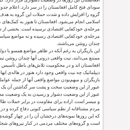
سودای فتح کامل افغانستان را در سر دارد. اعلام جدول
گروه را افزایش داده و شدت حملات این گروه به هد
اسلامی انجام می
شود. افغانستان تا هنوز به کمک
های م
مرحله
ی خودکفایی اقتصادی نرسیده است. بخشی از د
مرحله
ی خودکفایی اقتصادی رسیده و نه مواضع سیاس
چندان روشن می
باشند.
این بازیگران به رغم آنکه در ظاهر مواضع همسو با دول
ممتنع می
دانند، نیت واقعی درونی آنها چندان روشن 
افغانستان اند و در محکومیت تلاش
های باطل تأسیس نظ
دیپلماتیک چه نیت واقعی وجود دارد هنوز در هاله
ی ابهام
بازیگران و مبهم
بودن مواضع واقعی آنها از جمله عوامل
عبور از این وضعیتِ سخت و پشت
سر گذاشتن آن یک ا
عبور از این وضعیت دشوار و رسیدن به یک وضعیت مط
و میسر است. اراده برای مقاومت در برابر حملات طال
مردم مشتاقانه از نظم سیاسی کنونی دفاع کرده و در
که این روزها نمونه
های درخشان آن را در چهار گوشه
ی
است و گروه
های مختلف مردمی در کنار نیروهای شجاع و