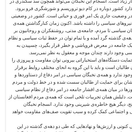
ار زیاد است. انسجام این نخبگان می
تواند همچون سد سکندری در
ارد کشور دوباره در کام دیو تروریسم و شورشگری فرو برود.
در وضعیت جاری یک امر فوری و حیاتی است. کشور در وضعیتی
 نیروهای سیاسی را داشته باشد. اکنون زمان کنارگذاشتن همه
ی
ان سیاسی تا مردم، جامعه
ی مدنی، روشنفکران و روحانیون بر
هه
ی گذشته گرد آمده و با تمام توان در حفظ ثبات سیاسی و نظام
یک جامعه در معرض فروپاشی و خطر قرار بگیرد، چسپیدن به
سی وجود دارند چندان موجه و معقول به نظر نمی
رسد.
مایت دستگاه
های استخباراتی بیرونی توان مقاومت و پیروزی را
آن طالبان است و باید با این گروه به انحای مختلف روابط برقرار
ود ندارد و همه
ی نخبگان سیاسی در امر دفاع از دستاوردها و
ان برای حمایت از طالبان سست شده و در خط دولت و مردم
زها در میان همه
ی اقشار جامعه در امر دفاع از نظام سیاسی
. دلیلش همان تجربیات تلخی است که همه
ی مردم افغانستان از
نج، دیگر هیچ خاطره
ی شیرینی وجود ندارد. انسجام نخبگان
ی و اجتماعی کمک کرده و سبب تقویت صف
های مقاومت خواهد
ی کنونی و ارزش
ها و نهادهایی که طی دو دهه
ی گذشته در این