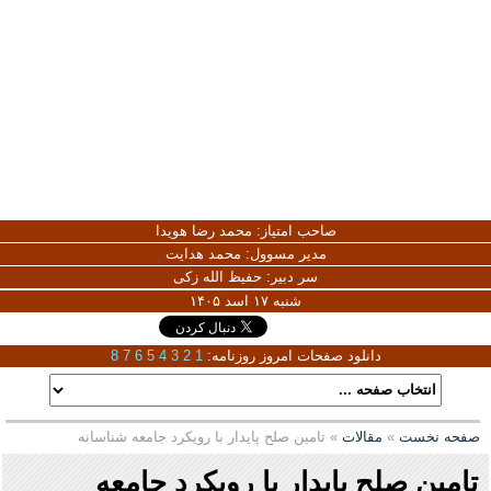
صاحب امتیاز:
محمد رضا هویدا
مدیر مسوول:
محمد هدایت
سر دبیر:
حفیظ الله زکی
شنبه ۱۷ اسد ۱۴۰۵
دانلود صفحات امروز روزنامه:
1
2
3
4
5
6
7
8
صفحه نخست
»
مقالات
» تامین صلح پایدار با رویکرد جامعه شناسانه
تامین صلح پایدار با رویکرد جامعه