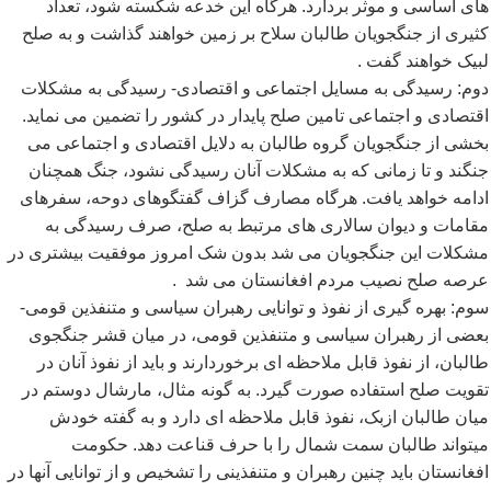
های اساسی و موثر بردارد. هرگاه این خدعه شکسته شود، تعداد
کثیری از جنگجویان طالبان سلاح بر زمین خواهند گذاشت و به صلح
لبیک خواهند گفت
.
دوم: رسیدگی به مسایل اجتماعی و اقتصادی- رسیدگی به مشکلات
اقتصادی و اجتماعی تامین صلح پایدار در کشور را تضمین می نماید.
بخشی از جنگجویان گروه طالبان به دلایل اقتصادی و اجتماعی می
جنگند و تا زمانی که به مشکلات آنان رسیدگی نشود، جنگ همچنان
ادامه خواهد یافت. هرگاه مصارف گزاف گفتگوهای دوحه، سفرهای
مقامات و دیوان سالاری های مرتبط به صلح، صرف رسیدگی به
مشکلات این جنگجویان می شد بدون شک امروز موفقیت بیشتری در
عرصه صلح نصیب مردم افغانستان می شد
.
سوم: بهره گیری از نفوذ و توانایی رهبران سیاسی و متنفذین قومی-
بعضی از رهبران سیاسی و متنفذین قومی، در میان قشر جنگجوی
طالبان، از نفوذ قابل ملاحظه ای برخوردارند و باید از نفوذ آنان در
تقویت صلح استفاده صورت گیرد. به گونه مثال، مارشال دوستم در
میان طالبان ازبک، نفوذ قابل ملاحظه ای دارد و به گفته خودش
میتواند طالبان سمت شمال را با حرف قناعت دهد. حکومت
افغانستان باید چنین رهبران و متنفذینی را تشخیص و از توانایی آنها در