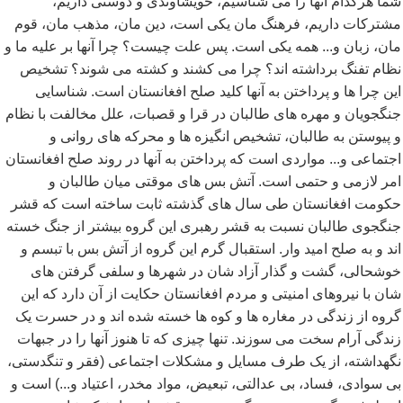
شما هرکدام آنها را می شناسیم، خویشاوندی و دوستی داریم،
مشترکات داریم، فرهنگ مان یکی است، دین مان، مذهب مان، قوم
مان، زبان و... همه یکی است. پس علت چیست؟ چرا آنها بر علیه ما و
نظام تفنگ برداشته اند؟ چرا می کشند و کشته می شوند؟ تشخیص
این چرا ها و پرداختن به آنها کلید صلح افغانستان است. شناسایی
جنگجویان و مهره های طالبان در قرا و قصبات، علل مخالفت با نظام
و پیوستن به طالبان، تشخیص انگیزه ها و محرکه های روانی و
اجتماعی و... مواردی است که پرداختن به آنها در روند صلح افغانستان
امر لازمی و حتمی است. آتش بس های موقتی میان طالبان و
حکومت افغانستان طی سال های گذشته ثابت ساخته است که قشر
جنگجوی طالبان نسبت به قشر رهبری این گروه بیشتر از جنگ خسته
اند و به صلح امید وار. استقبال گرم این گروه از آتش بس با تبسم و
خوشحالی، گشت و گذار آزاد شان در شهرها و سلفی گرفتن های
شان با نیروهای امنیتی و مردم افغانستان حکایت از آن دارد که این
گروه از زندگی در مغاره ها و کوه ها خسته شده اند و در حسرت یک
زندگی آرام سخت می سوزند. تنها چیزی که تا هنوز آنها را در جبهات
نگهداشته، از یک طرف مسایل و مشکلات اجتماعی (فقر و تنگدستی،
بی سوادی، فساد، بی عدالتی، تبعیض، مواد مخدر، اعتیاد و...) است و