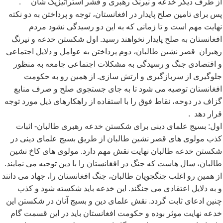
از طرف دیگر خدعه و نیرنگ رهبری و قشر استراتیژیک شان
.
پس برای تامین صلح پایدار در افغانستان، توجه و پرداختن به دو نکته
نهایت مهم است و تا زمانی که به این دو رسیدگی نشود مردم
افغانستان به صلح پایدار نخواهند رسید. اول شکستن خدعه و نیرنگ
رهبران قصر نشین طالبان، دوم پرداختن به عوامل و دلایل اجتماعی
و اقتصادی جنگ و رسیدگی به مشکلات اجتماعی جامعه به منظور
جلوگیری از سربازگیری و ارتش سازی. از همین رو به حکومت
افغانستان توصیه می شود تا به جای جستجوی صلح و صرف منابع
گزاف در دوحه، نقاط فوق را با استفاده از راهکارهای ذیل مورد توجه
قرار دهد
.
اول: بسیج علمای دینی برای شکستن خدعه رهبری طالبان- اثبات
کذب مولوی های قصر نشین طالبان از طریق بسیج علمای دینی در
شکستن خدعه طالبان نهایت نقش مهم دارد. مولوی های کاخ نشین
طالبان، سال هاست که جنگ در افغانستان را با دین توجیه می نمایند.
از همین رو اغلب جنگجویان طالبان، جنگ افغانستان را، جهاد می دانند
و به دلایل اعتقادی می جنگند. این خدعه باید شکسته شود و کذب
چنین ادعای ثابت گردد. نقش علمای دین و بسیج آنان در شکستن این
خدعه نهایت موثر بوده و حکومت افغانستان باید در این قسمت گام