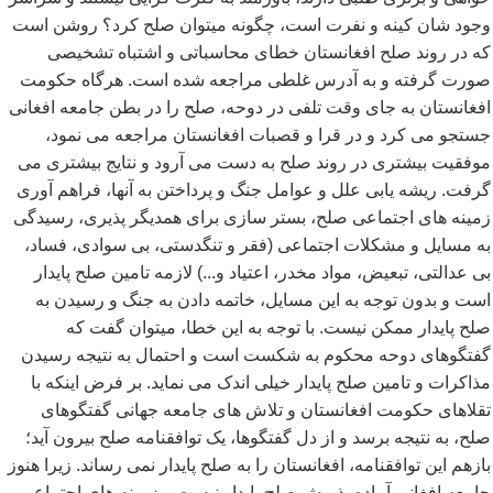
وجود شان کینه و نفرت است، چگونه میتوان صلح کرد؟ روشن است
که در روند صلح افغانستان خطای محاسباتی و اشتباه تشخیصی
صورت گرفته و به آدرس غلطی مراجعه شده است. هرگاه حکومت
افغانستان به جای وقت تلفی در دوحه، صلح را در بطن جامعه افغانی
جستجو می کرد و در قرا و قصبات افغانستان مراجعه می نمود،
موفقیت بیشتری در روند صلح به دست می آرود و نتایج بیشتری می
گرفت. ریشه یابی علل و عوامل جنگ و پرداختن به آنها، فراهم آوری
زمینه های اجتماعی صلح، بستر سازی برای همدیگر پذیری، رسیدگی
به مسایل و مشکلات اجتماعی (فقر و تنگدستی، بی سوادی، فساد،
بی عدالتی، تبعیض، مواد مخدر، اعتیاد و...) لازمه تامین صلح پایدار
است و بدون توجه به این مسایل، خاتمه دادن به جنگ و رسیدن به
صلح پایدار ممکن نیست. با توجه به این خطا، میتوان گفت که
گفتگوهای دوحه محکوم به شکست است و احتمال به نتیجه رسیدن
مذاکرات و تامین صلح پایدار خیلی اندک می نماید. بر فرض اینکه با
تقلاهای حکومت افغانستان و تلاش های جامعه جهانی گفتگوهای
صلح، به نتیجه برسد و از دل گفتگوها، یک توافقنامه صلح بیرون آید؛
بازهم این توافقنامه، افغانستان را به صلح پایدار نمی رساند. زیرا هنوز
جامعه افغانی آماده پذیرش صلح پایدار نیست و زمینه های اجتماعی