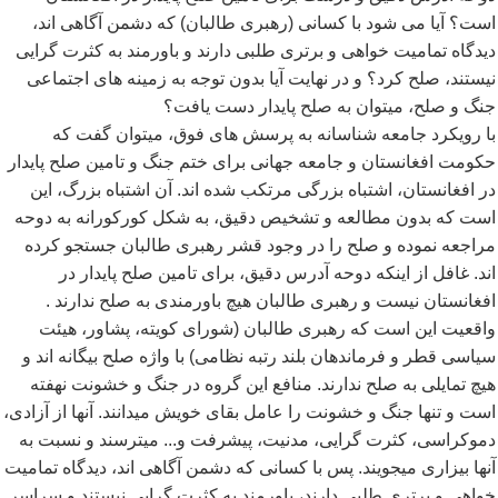
است؟ آیا می شود با کسانی (رهبری طالبان) که دشمن آگاهی اند،
دیدگاه تمامیت خواهی و برتری طلبی دارند و باورمند به کثرت گرایی
نیستند، صلح کرد؟ و در نهایت آیا بدون توجه به زمینه های اجتماعی
جنگ و صلح، میتوان به صلح پایدار دست یافت؟
با رویکرد جامعه شناسانه به پرسش های فوق، میتوان گفت که
حکومت افغانستان و جامعه جهانی برای ختم جنگ و تامین صلح پایدار
در افغانستان، اشتباه بزرگی مرتکب شده اند. آن اشتباه بزرگ، این
است که بدون مطالعه و تشخیص دقیق، به شکل کورکورانه به دوحه
مراجعه نموده و صلح را در وجود قشر رهبری طالبان جستجو کرده
اند. غافل از اینکه دوحه آدرس دقیق، برای تامین صلح پایدار در
افغانستان نیست و رهبری طالبان هیچ باورمندی به صلح ندارند
.
واقعیت این است که رهبری طالبان (شورای کویته، پشاور، هیئت
سیاسی قطر و فرماندهان بلند رتبه نظامی) با واژه صلح بیگانه اند و
هیچ تمایلی به صلح ندارند. منافع این گروه در جنگ و خشونت نهفته
است و تنها جنگ و خشونت را عامل بقای خویش میدانند. آنها از آزادی،
دموکراسی، کثرت گرایی، مدنیت، پیشرفت و... میترسند و نسبت به
آنها بیزاری میجویند. پس با کسانی که دشمن آگاهی اند، دیدگاه تمامیت
خواهی و برتری طلبی دارند، باورمند به کثرت گرایی نیستند و سراسر