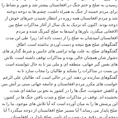
رسیدن به صلح و ختم جنگ در افغانستان بیشتر شد و شور و نشاط را
برای مردم خسته از جنگ به همراه داشت. چشم ها به دوحه دوخته
شد و مردم افغانستان همه روزه در انتظار شنیدن خبرهای خوش از
دوحه بودند. اکنون که نزدیک به یک سال از آغاز مذاکرات صلح بین
الافغانی میگذرد، باورها و امیدها به صلح کمرنگ شده و مردم
افغانستان امیدشان به صلح را از دست داده اند؛ زیرا طی این مدت
گفتگوهای صلح هیچ نتیجه و دست آوردی نداشته است. اطاق
گفتگوهای صلح، به علت بهانه تراشی های جانبین و شرط گذاری های
دشوار شان همچنان خالی بوده و مذاکرات توقف داشته است. تلاش
های نفس گیر جهانی، منطقه ای و ملی نیز تا به حال نتوانسته است
بن بست در مذاکرات را بشکند و طالبان را مجاب سازد تا به
گفتگوهای سازنده تن دهند. این در حالی است که، طالبان علی الرغم
خواست های مکرر مردم افغانستان و جامعه جهانی مبنی بر آتش بس
و کاهش خشونت، جنگ ها را در کشور به نحو بی سابقه ای شدت
بخشیده اند. توقف در مذاکرات صلح و شدت یافتن جنگ ها در کشور،
این پرسش ها را به میان آورده است که آیا تلاش های موجود، ما را به
صلح پایدار می رساند؟ آیا مسیر صلح افغانستان از دوحه میگذرد؟ آیا
دوحه آدرس دقیق و درست برای تامین صلح پایدار در افغانستان