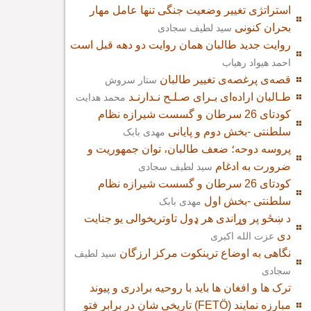
استراتژی تغییر وضعیت جنگی تنها عامل مهار
بحران کنونی
سید لطیف سجادی
روایت جدید طالبان همان روایت دو دهه قبل است
احمد هیواد رهیاب
قصه‌ی پرغصه‌ی تغییر طالبان
ستار سروش
طـالبان اراده‌ای بـرای صـلـح نـدارنـد
محمد هدایت
کودتای 26 سرطان و گسست شیرازه نظام
سلطنتی -بخش دوم و پایانی
مهدی بابک
پروسه دوحه؛ ضعف طالبان، توان جمهوریت و
ضرورت به ادغام
سید لطیف سجادی
کودتای 26 سرطان و گسست شیرازه نظام
سلطنتی -بخش اول
مهدی بابک
د ښځو پر وړاندی هر ډول تاوتریخوالی یو جنایت
دی
عزت الله اکبری
نگاهی به اوضاع ترینکوت مرکز ارزگان
سید لطیف
سجادی
ترک ها و افغان ها باید با روحیه برادری و پیوند
تاریخی شان در برابر فتو (FETÖ) مبارزه نمایند