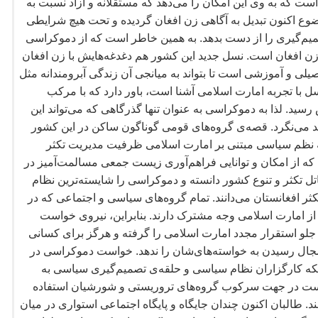
ست که به وی این امکان را می
دهد که مستقلانه و آزاد نسبت به
 اکنون تبدیل به آگاهی زن افغان گردیده و تحت هیچ شرایطی
میم
گیری را از دست بدهد. به همین خاطر است که از دموکراسی
ن افغان است. نسل جدید این کشور هم دغدغه
هایش با زن افغان
یلی و آموزشی است تا بتواند به میانجی آن زندگی آبرومندانه مثل
سل با تجربه امارت اسلامی آشنا است، باور دارد که با مرکب
سید. لذا به دموکراسی به عنوان تنها گذرگاهی که می
تواند این
د می
نگرد. قصه
ی گروه
های قومی گوناگون ساکن در این کشور
ه نظم سیاسی مبتنی بر امارت اسلامی ظرفیت مدیریت تکثر
ه از امکان و توانایی فراهم
آوری زیست جمعی مسالمت
آمیز در
تل تکثر و تنوع کشور دانسته و دموکراسی را شایسته
ترین نظام
ثر افغانستان می
دانند. تمام گروه
های سیاسی و اجتماعی که در
ز امارت اسلامی وجه مشترک دارند. بنابراین، نیروی خواست
 جلو استقرار مجدد امارت اسلامی را گرفته و هرگز برای کسانی
جال رسیدن به خواسته
های
شان را ندهد. خواست دموکراسی در
که کارگزاران نظام سیاسی و حلقه
ی تصمیم
گیری سیاسی به
خواست در جهت سرکوب گروه
های تروریستی و شورشیان استفاده
. طالبان اکنون چندان جایگاه و پایگاه اجتماعی استواری در میان