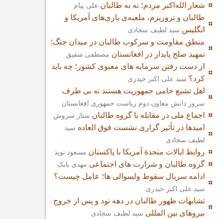
شعار الله‌اکبر مردم؛ نه به طالبان
علی پیام
طالبان و تروریزم، ملعبه‌ی بازی‌های آمریکا و
انگلیس
سید لطیف سجادی
منطق مقاومت و سرکوب طالبان در میدان جنگ؛
تمهید صلح پایدار در افغانستان
مصطفی شفیق
از دست رفتن سرمایه های معنوی کشور؛ چه باید
کرد؟
سید علی اکبر حیدری
اهل تشیع حامی جمهوریت هستند نه بی طرف
سرور دانش معاون دوم ریاست جمهوری افغانستان
اجماع ملی در مقابله با گروه طالبان
ستار سروش
امیدها در تأثیر گزاری نشست فوق العاده
سید
لطیف سجادی
روابط ایالات متحدۀ آمریکا با پاکستان
مسعود نوید
گروه طالبان و شرارت های اجتماعی
مهدی بابک
ادامه سریال سقوط ولسوالی ها؛ عامل چیست؟
سید علی اکبر حیدری
تشابهات ظهور طالبان در دهه نود و پس از خروج
نیروهای بین المللی
سید لطیف سجادی