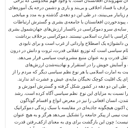
ان شهروندان افغانستان است. با وجود فهم مخدوشی که برخی
ادف با فساد اخلاقی و بی
بند و باری و دشمن درجه یک آموزه
های
زیانبار می
بینند، در طی این دو دهه
ی گذشته و به مدد و میانجی
پیوندخوردن افغانستان با جامعه
ی بشری و گسترش ارتباطات
 سایه
ی سرو دموکراسی در باغسار ارزش
های جهان
شمول بشری
کراسی با امارت اسلامی نیستند. دموکراسی برخلاف برداشت
ین دانشواژه یک اصطلاح وارداتی از غرب است و برای نابودی
ظام سیاسی است که توزیع عقلانی قدرت، ثروت و دانش در درون
 ثقل قدرت و به عنوان منبع مشروعیت سیاسی قرار می
دهد.
ه و آسایش خویش را در استقرار و نهادینه
شدن ارزش
های
ت به امارت اسلامی یا هر نوع نظم سیاسی دیگر که مردم را از
ی یک اقلیت کوچک نخبگان مایه
ی عیش و عشرت
اند ندارند.
طی این دو دهه در کشور شکل گرفته و گسترش آموزش و
 نسبت به مزایای این نوع نظم سیاسی آگاه کرده است. رشد
دن، انسان افغانی را نیز در معرض انواع و اقسام گوناگون
 اکنون هیچگونه جاذبه
ای در مقایسه با سبک زندگی دموکراتیک
یت نیمی از پیکر جامعه را تشکیل می
دهد هرگز و به هیچ عنوان
 نیست؛ چون این بازگشت برای وی به معنای ازکف
رفتن قدرت