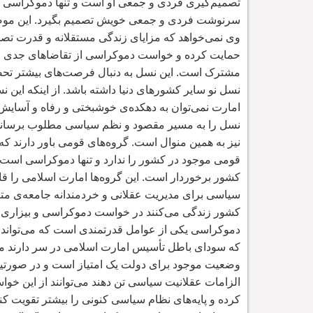
تصمیم
گیری فردی و جمعی او است و تنها دموکراسی ا
سرنوشت فردی و جمعی خویش تصمیم بگیرد. این موضوع
وی نمی
خواهد که مزایای زندگی مستقلانه و قدرت تص
حمایت کرده و خواست دموکراسی از تقاضاهای جدی ز
مشترک است. این نسل به دنبال فرصت
های بیشتر تحص
نسل نو سایر کشورهای دنیا داشته باشد. از اینکه این ن
امارت نمی
توان به دهکده
ی خوشبختی و رفاه و آسایش ر
نسل را به مسیر مقصود و نظم سیاسی مطلوب برسان
نیز به همین منوال است. گروه
های قومی باور دارند ک
قومی موجود در کشور را ندارد و تنها دموکراسی است ک
کشور برخوردار است. این گروه
ها امارت اسلامی را قا
سیاسی برای مدیریت عقلانی و خردمندانه جامعه
ی متک
کشور زندگی می
کنند در خواست دموکراسی و بیزاری ا
دموکراسی یکی از عوامل قدرتمندی است که می
تواند
که سودای باطل تأسیس امارت اسلامی در سر دارند م
وضعیت موجود برای دولت یک امتیاز است و در صورتی
الزامات عقلانیت سیاسی تن دهند می
توانند از این 
کرده و پایه
های نظام سیاسی کنونی را بیشتر تقویت کنند