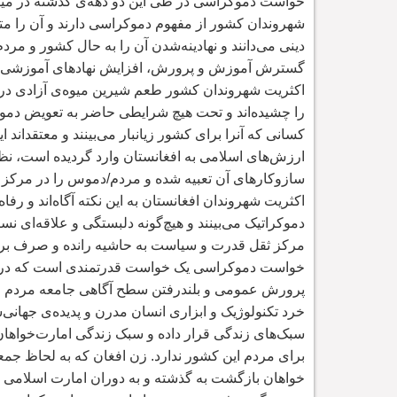
خواست دموکراسی در طی این دو دهه
ی گذشته در می
شهروندان کشور از مفهوم دموکراسی دارند و آن را متر
دینی می
دانند و نهادینه
شدن آن را به حال کشور و مردم 
گسترش آموزش و پرورش، افزایش
نهادهای آموزشی، 
اکثریت شهروندان کشور طعم شیرین میوه
ی آزادی در
را چشیده
اند و تحت هیچ شرایطی حاضر به تعویض دمو
کسانی که آنرا برای کشور زیانبار می
بینند و معتقد
اند ا
ارزش
های اسلامی به افغانستان وارد گردیده است، ن
سازوکارهای آن تعبیه شده و مردم/دموس را در مرکز
اکثریت شهروندان افغانستان به این نکته آگاه
اند و رفا
دموکراتیک می
بینند و هیچ
گونه دلبستگی
و علاقه
ای نسب
مرکز ثقل قدرت و سیاست به حاشیه رانده و صرف برا
خواست دموکراسی یک خواست قدرتمندی است که در 
پرورش عمومی و بلندرفتن سطح آگاهی جامعه مردم را
خرد تکنولوژیک و ابزاری انسان مدرن و پدیده
ی جهانی
ش
سبک
های زندگی قرار داده و سبک زندگی امارت
خواهان
برای مردم این کشور ندارد. زن افغان که به لحاظ جمع
خواهان بازگشت به گذشته و به دوران امارت اسلامی