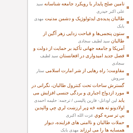
تامین صلح پایدار با رویکرد جامعه شناسانه
سید
علی اکبر حیدری
طالبان پدیده‌ی ایدئولوژیک و دشمن مدنیت
مهدی
بابک
ستون پنجمی‌ها و قباحت زدایی زهر آگین از
طالبان
سید لطیف سجادی
آمریکا و جامعه جهانی تأکید بر حمایت از دولت و
فصل جدید امیدواری در افغانستان
سید لطیف
سجادی
مقاومت؛ راه رهایی از شر امارت اسلامی
ستار
سروش
گسترش ساحات تحت کنترول طالبان، نگرانی در
مورد ازدواج اجباری و بردگی جنسی افزایش می
یابد
لین اودانل- فارین پالیسی / ترجمه: حلیمه احمدی
اولادونو ته هغه څه ډېر ارزښت لري چې والېدین
یې تر سره کوي
عزت الله اکبری
حملات طالبان و ناامنی های فزاینده، دیوار
همسایه ها را می لرزاند
مهدی بابک