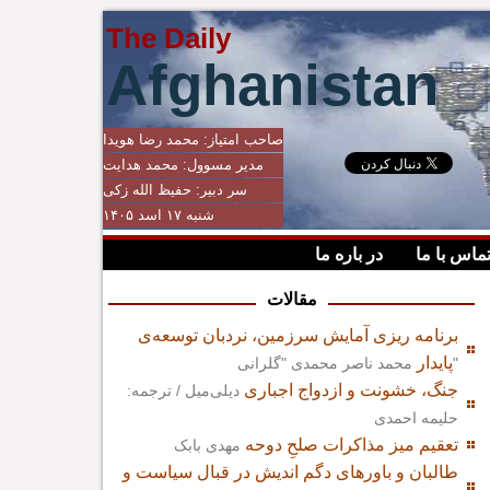
The Daily
Afghanistan
صاحب امتیاز:
محمد رضا هویدا
مدیر مسوول:
محمد هدایت
سر دبیر:
حفیظ الله زکی
شنبه ۱۷ اسد ۱۴۰۵
ماس با ما
در باره ما
مقالات
برنامه ریزی آمایش سرزمین، نردبان توسعه‌ی
پایدار
محمد ناصر محمدی "گلرانی"
جنگ، خشونت و ازدواج اجباری
دیلی‌میل / ترجمه:
حلیمه احمدی
تعقیم میز مذاکرات صلحِ دوحه
مهدی بابک
طالبان و باورهای دگم اندیش در قبال سیاست و