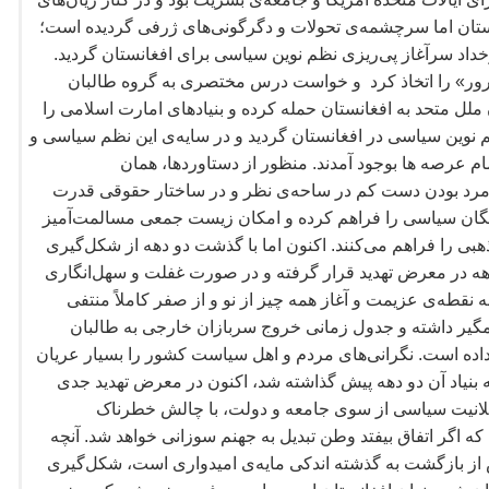
نستان اما سرچشمه
ی تحولات و دگرگونی
های ژرفی گردیده است؛
رخداد سرآغاز پی
ریزی نظم نوین سیاسی برای افغانستان گردید.
رور» را اتخاذ کرد و خواست درس مختصری به گروه طالبان
لل متحد به افغانستان حمله کرده و بنیادهای امارت اسلامی را
 نوین سیاسی در افغانستان گردید و در سایه
ی این نظم سیاسی و
مام عرصه
ها بوجود آمدند. منظور از دستاوردها، همان
ا مرد بودن دست کم در ساحه
ی نظر و در ساختار حقوقی قدرت
بگان سیاسی را فراهم کرده و امکان زیست جمعی مسالمت
آمیز
هبی را فراهم می
کنند. اکنون اما با گذشت دو دهه از شکل
گیری
دهه در معرض تهدید قرار گرفته و در صورت غفلت و سهل
انگاری
ه نقطه
ی عزیمت و آغاز همه
چیز از نو و از صفر کاملاً منتفی
ر داشته و جدول زمانی خروج سربازان خارجی به طالبان
داده است. نگرانی
های مردم و اهل سیاست کشور را بسیار عریان
 بنیاد آن دو دهه پیش گذاشته شد، اکنون در معرض تهدید جدی
انیت سیاسی از سوی جامعه و دولت، با چالش خطرناک
که اگر اتفاق بیفتد وطن تبدیل به جهنم سوزانی خواهد شد. آنچه
 از بازگشت به گذشته اندکی مایه
ی امیدواری است، شکل
گیری