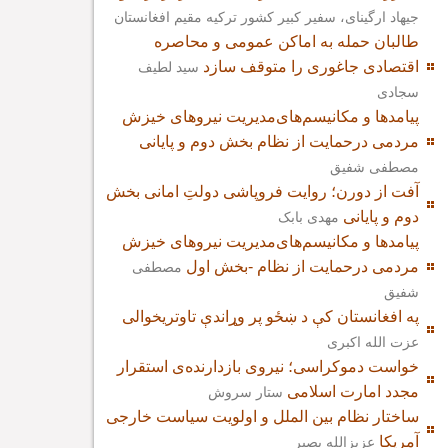
جیهاد ارگینای، سفیر کبیر کشور ترکیه مقیم افغانستان
طالبان حمله به اماکن عمومی و محاصره
اقتصادی جاغوری را متوقف سازد
سید لطیف
سجادی
پیامدها و مکانیسم‌های‌مدیریت نیروهای خیزش
مردمی درحمایت از نظام بخش دوم و پایانی
مصطفی شفیق
آفت از دورن؛ روایت فروپاشی دولتِ امانی بخش
دوم و پایانی
مهدی بابک
پیامدها و مکانیسم‌های‌مدیریت نیروهای خیزش
مردمی درحمایت از نظام -بخش اول
مصطفی
شفیق
په افغانستان کې د ښځو پر وړاندې تاوتریخوالی
عزت الله اکبری
خواست دموکراسی؛ نیروی بازدارنده‌ی استقرار
مجدد امارت اسلامی
ستار سروش
ساختار نظام بین الملل و اولویت سیاست خارجی
آمریکا
عزیزالله بصیر