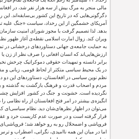
مالی منجر به مرگ بیش از سه هزار نفر شد، در افغا
دگرگونی
هایی که در تاریخ این کشور بی
سابقه
اند. این 
آمریکای خشمگین از این رخداد، سیاست «جنگ علیه ت
بدهد. لذا تصمیم گرفت با مجوز شورای امنیت سازمان م
ویران کند. زوال امارت اسلامی نقطه
ی آغاز ظهور نظم
به حمایت جامعه
ی جهانی دستاوردهای درخشانی در ت
ارزش
هایی
اند که انسان افغانی را صرف نظر از زن ی
برابر دانسته و تمهیدات حقوقی دموکراتیک چرخش نخ
در یک محیط سیاسی متکثر از لحاظ قومی، زبانی و مذ
نظم نوین سیاسی در افغانستان، دستاوردهای این دو 
مردم و اصحاب قدرت و فرهنگ بازگشت به گذشته و ب
نگردیده است. خشونت
و جنگ در کشور افزایش چشمگی
انگیزه
ی بیشتر در امر فتح افغانستان از راه نظامی را 
می
توان در اظهار نظرهای
شان دید. نظام سیاسی
ای که
قرار گرفته است و در صورت عدم کاربست خرد و عقل
فروپاشی و اضمحلال رو به رو خواهد شد؛ فروپاشی
ای 
اما در میان این همه ناامیدی، نگرانی، اضطراب و ترس