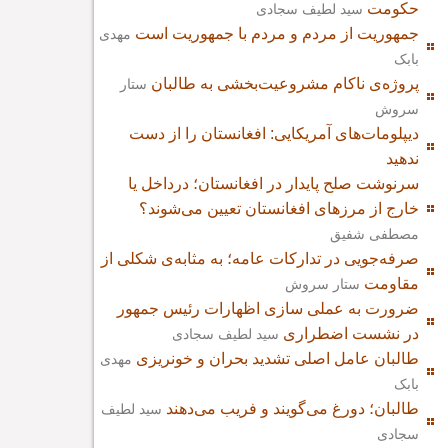
حکومت
سید لطیف سجادی
جمهوریت از مردم و مردم با جمهوریت است
مهدی
بابک
پروژه‌ی ناکام مشروعیت‌بخشی به طالبان
ستار
سروش
دیپلومات‌های آمریکایی: افغانستان را از دست
ندهید
سرنوشت صلح پایدار در افغانستان؛ درداخل یا
خارج از مرزهای افغانستان تعیین می‌شوند؟
مصطفی شفیق
صرفه‌جویی در تدارکات عامه؛ به مثابه‌ی شکلی از
مقاومت
ستار سروش
ضرورت به عملی سازی اظهارات رئیس جمهور
در نشست اضطراری
سید لطیف سجادی
طالبان عامل اصلی تشدید بحران و خونریزی
مهدی
بابک
طالبان؛ دورغ می‌گویند و فریب می‌دهند
سید لطیف
سجادی