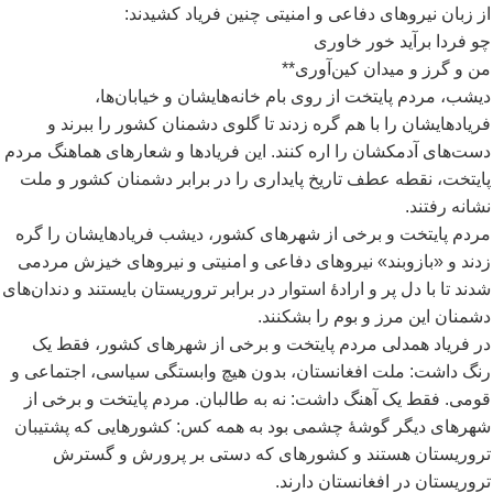
از زبان نیروهای دفاعی و امنیتی چنین فریاد کشیدند:
چو فردا برآید خور خاوری
من و گرز و میدان کین
آوری**
دیشب، مردم پایتخت از روی بام خانه
هایشان و خیابان
ها،
فریادهایشان را با هم گره زدند تا گلوی دشمنان کشور را ببرند و
دست
های آدمکشان را اره کنند. این فریادها و شعارهای هماهنگ مردم
پایتخت، نقطه عطف تاریخ پایداری را در برابر دشمنان کشور و ملت
نشانه رفتند.
مردم پایتخت و برخی از شهرهای کشور، دیشب فریادهایشان را گره
زدند و «بازوبند» نیروهای دفاعی و امنیتی و نیروهای خیزش مردمی
شدند تا با دل پر و ارادۀ استوار در برابر تروریستان بایستند و دندان
های
دشمنان این مرز و بوم را بشکنند.
در فریاد همدلی مردم پایتخت و برخی از شهرهای کشور، فقط یک
رنگ داشت: ملت افغانستان، بدون هیچ وابستگی سیاسی، اجتماعی و
قومی. فقط یک آهنگ داشت: نه به طالبان. مردم پایتخت و برخی از
شهرهای دیگر گوشۀ چشمی بود به همه کس: کشورهایی که پشتیبان
تروریستان هستند و کشورهای که دستی بر پرورش و گسترش
تروریستان در افغانستان دارند.