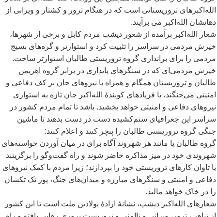
الله
اکبرهای تروریستانی است که در هنگام ترور و کشتار و ویرانی از
دهانشان الله
اکبر می برآیند.
شعار الله
اکبر برآمده از شعور دیشب مردم کابل و برخی از شهرها،
خیزش مردمی در سراسر را تثبیت کرد و استوارتر و گره
های بسیج
مردمی را برای براندازی گروه تروریستی طالبان استوارتر ساخت.
خیزش مردمی
ای که در سنگرهای پایداری در برابر گروه اهریمن
طالبان و تروریستان همگام و همراه با نیروهای جان بر کف دفاعی و
امنیتی می
جنگند، با فریادهای کوبندۀ الله
اکبر جان تازه به استواری
نیروهای دفاعی و امنیتی خواهد بخشید. باشد تا تمام مردم کشور در
سراسر این جغرافیای ستم
کشیده دست در دست بدهند تا ماشین
جنگی گروه تروریستی طالبان را پنچر کنند و اعلام کنند:
گروه طالبان یا مانند هر شهروند آگاه برای در میان آوردن خواسته
های
شهروندی خود در میز مذاکره حاضر شوند و راه گفت
وگو را برگزینند
یا تاوان کارهای تروریستی خود را بپردازند؛ زیرا مردم با کمک نیروهای
دفاعی و امنیتی و سنگرهای مبارزه و میدان
های جنگ، پوز تک تکشان
را در خاک خواهد مالید.
شعارهای الله
اکبر دیشب، نشانۀ ارادۀ پولادین ملت است تا این کشور
از تباهی، ترور، ویرانی و ناامنی و تروریست پروری رهایی یافته و راه