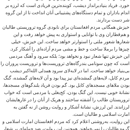
خورد. فریاد بنیادبرانداز دیشب، کوبنده
ترین فریادی است که لرزه بر
اندام باداران و تمام دستگاه
های پشتیبانی آنان انداخت تا از این گروه
شر دست بردارند.
خیزش همگانی مردم افغانستان برای نابودی گروه تروریستی طالبان
و هم
قطاران وی با توانایی و استواری به پیش خواهد رفت و این
شعارها شعور ملتی را استوارتر خواهد ساخت. این خیزش، خیلی
چیزها را برملا ساخت و خط و مشی مردم آزاده
ای را آشکار کرد.
این خیزش تنها شعار نبود و نخواهد بود؛ بلکه سرود و آهنگ مردمی
است که چون سونامی بندرگاه
های تروریست
ها و تروریست پروران را
بی
بنیاد خواهد ساخت. اما در لابه
لای سرود همدلی الله
اکبر دیشب
مردم کابل، لایه
های گمشده
ای نیز پیدا بود و آن لایه
های گمشده، گنگ
بودن ملاهای مسجدهای کابل بود. گم بودن فریاد بلندگوهای مسجدها،
نشانۀ خوبی نیست. این گنگ بودن، کج
بغلی با مردمی است که خواب
تروریستان طالب را آشفته ساختند و هریک از آنان را در غارهایشان
لرزاندند. این لرزش، نشانۀ آشکار و روایت روشن از نه گفتن به
امارت اسلامی و طالبان است.
این روایت، به
روشنی اعلام کرد که مردم افغانستان امارت اسلامی و
گروه طالبان را نمی
خواهند. همچنین این روایت، ضد حمله
ای بر شعار