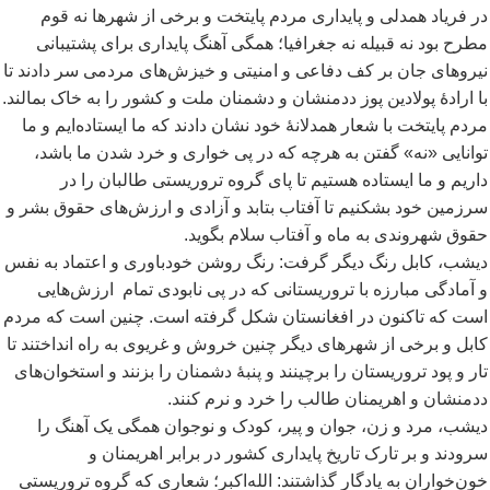
در فریاد همدلی و پایداری مردم پایتخت و برخی از شهرها نه قوم
مطرح بود نه قبیله نه جغرافیا؛ همگی آهنگ پایداری برای پشتیبانی
نیروهای جان بر کف دفاعی و امنیتی و خیزش
های مردمی سر دادند تا
با ارادۀ پولادین پوز ددمنشان و دشمنان ملت و کشور را به خاک بمالند.
مردم پایتخت با شعار همدلانۀ خود نشان دادند که ما ایستاده
ایم و ما
توانایی «نه» گفتن به هرچه که در پی خواری و خرد شدن ما باشد،
داریم و ما ایستاده هستیم تا پای گروه تروریستی طالبان را در
سرزمین خود بشکنیم تا آفتاب بتابد و آزادی و ارزش
های حقوق بشر و
حقوق شهروندی به ماه و آفتاب سلام بگوید.
دیشب، کابل رنگ دیگر گرفت: رنگ روشن خودباوری و اعتماد به نفس
و آمادگی مبارزه با تروریستانی که در پی نابودی تمام ارزش
هایی
است که تاکنون در افغانستان شکل گرفته است. چنین است که مردم
کابل و برخی از شهرهای دیگر چنین خروش و غریوی به راه انداختند تا
تار و پود تروریستان را برچینند و پنبۀ دشمنان را بزنند و استخوان
های
ددمنشان و اهریمنان طالب را خرد و نرم کنند.
دیشب، مرد و زن، جوان و پیر، کودک و نوجوان همگی یک آهنگ را
سرودند و بر تارک تاریخ پایداری کشور در برابر اهریمنان و
خون
خواران به یادگار گذاشتند: الله
اکبر؛ شعاری که گروه تروریستی