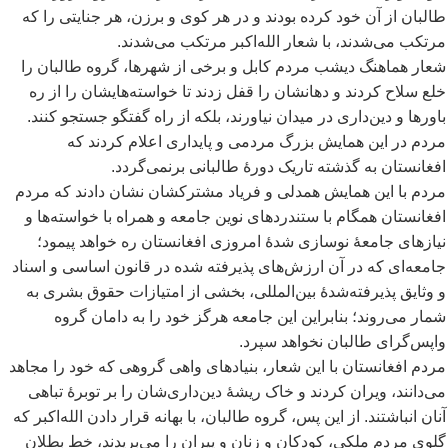
طالبان از آن خود کرده بودند و در هر کوی و برزن، هر جنایتی را که
مرتکب می
شدند، با شعار الله
اکبر مرتکب می
شدند.
شعار هماهنگ دیشب مردم کابل و برخی از شهرها، گروه طالبان را
خلع سلاح کردند و دهانشان را قفل زدند تا خواسته
هایشان را از ره
باورها و دین
داری در میدان نیاورند، بلکه از راه گفتگو جستجو کنند.
مردم در این همایش بزرگ مردمی و پایداری اعلام کردند که
افغانستان به گذشته تاریک دورۀ طالبانی برنمی
گردد.
مردم با این همایش همدلی و فریاد مشترکشان نشان دادند که مردم
افغانستان همگام با ستندردهای نوین جامعه و همراه با خواسته
ها و
نیازهای جامعۀ نوسازی شدۀ امروزی افغانستان ره خواهد پیمود؛
جامعه
ای که در آن ارزش
های پذیرفته شده در قانون اساسی و اسناد
و وثایق پذیرفته
شدۀ بین
المللی، بخشی از امتیازات حقوق بشری به
شمار می
روند؛ بنابراین این جامعه هرگز خود را به دامان گروه
واپس
گرای طالبان نخواهد سپرد.
مردم افغانستان با این شعار، بنیادهای واهی گروهی که خود را مجاهد
می
دانند، ویران کردند و خاک ریشۀ دین
داری
شان را بر توبرۀ تباهی
آنان انباشتند. از این پس، گروه طالبان، با بهانه قرار دادن الله
اکبر که
گلوی مردم ملکی، کودکان و زنان و پیران را می
بریدند، خط بطلان