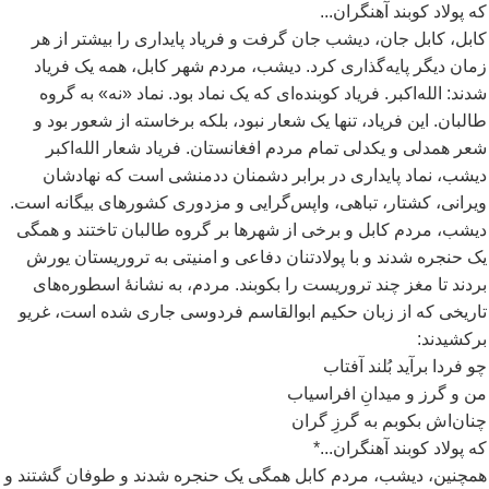
که پولاد کوبند آهنگران...
کابل، کابل جان، دیشب جان گرفت و فریاد پایداری را بیشتر از هر
زمان دیگر پایه
گذاری کرد. دیشب، مردم شهر کابل، همه یک فریاد
شدند: الله
اکبر. فریاد کوبنده
ای که یک نماد بود. نماد «نه» به گروه
طالبان. این فریاد، تنها یک شعار نبود، بلکه برخاسته از شعور بود و
شعر همدلی و یکدلی تمام مردم افغانستان. فریاد شعار الله
اکبر
دیشب، نماد پایداری در برابر دشمنان ددمنشی است که نهادشان
ویرانی، کشتار، تباهی، واپس
گرایی و مزدوری کشورهای بیگانه است.
دیشب، مردم کابل و برخی از شهرها بر گروه طالبان تاختند و همگی
یک حنجره شدند و با پولادتنان دفاعی و امنیتی به تروریستان یورش
بردند تا مغز چند تروریست را بکوبند. مردم، به نشانۀ اسطوره
های
تاریخی که از زبان حکیم ابوالقاسم فردوسی جاری شده است، غریو
برکشیدند:
چو فردا برآید بُلند آفتاب
من و گرز و میدانِ افراسیاب
چنان
اش بکوبم به گرزِ گران
که پولاد کوبند آهنگران...*
همچنین، دیشب، مردم کابل همگی یک حنجره شدند و طوفان گشتند و