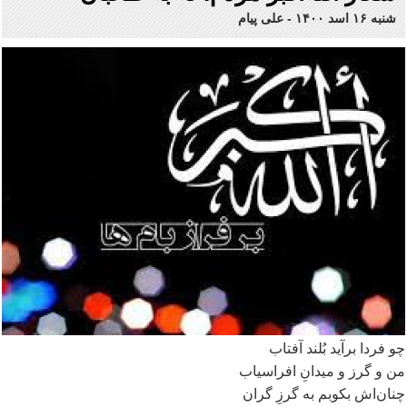
شنبه ۱۶ اسد ۱۴۰۰
-
علی پیام
چو فردا برآید بُلند آفتاب
من و گرز و میدانِ افراسیاب
چنان
اش بکوبم به گرزِ گران