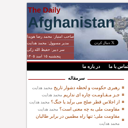
The Daily
Afghanistan
صاحب امتیاز:
محمد رضا هویدا
مدیر مسوول:
محمد هدایت
سر دبیر:
حفیظ الله زکی
پنجشنبه ۱۵ اسد ۱۴۰۵
ماس با ما
در باره ما
سرمقاله
رهبری حکومت و لحظه دشوار تاریخ
محمد هدایت
جـز مـقـاومـت چاره ای نداریم
محمد هدایت
از اجلاس قطر صلح می برآید یا جنگ؟
محمد هدایت
مقاومت ملی به چه معنی است؟
محمد هدایت
مقاومت ملی؛ تنها راه مطمین در برابر طالبان
محمد هدایت