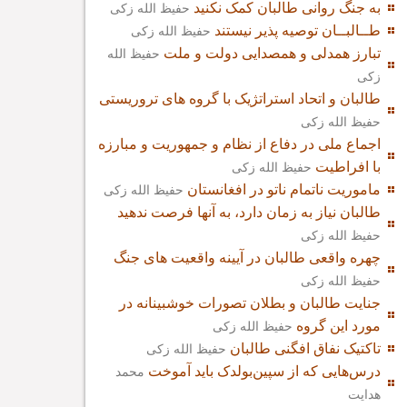
به جنگ روانی طالبان کمک نکنید
حفیظ الله زکی
طــالبــان توصیه پذیر نیستند
حفیظ الله زکی
تبارز همدلی و همصدایی دولت و ملت
حفیظ الله
زکی
طالبان و اتحاد استراتژیک با گروه های تروریستی
حفیظ الله زکی
اجماع ملی در دفاع از نظام و جمهوریت و مبارزه
با افراطیت
حفیظ الله زکی
ماموریت ناتمام ناتو در افغانستان
حفیظ الله زکی
طالبان نیاز به زمان دارد، به آنها فرصت ندهید
حفیظ الله زکی
چهره واقعی طالبان در آیینه واقعیت های جنگ
حفیظ الله زکی
جنایت طالبان و بطلان تصورات خوشبینانه در
مورد این گروه
حفیظ الله زکی
تاکتیک نفاق افگنی طالبان
حفیظ الله زکی
درس‌هایی که از سپین‌بولدک باید آموخت
محمد
هدایت