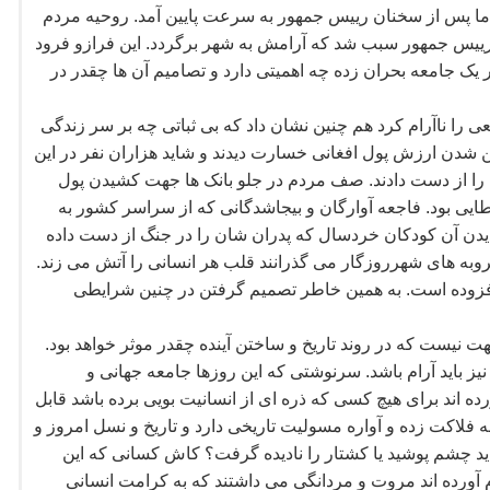
 اما پس از سخنان رییس جمهور به سرعت پایین آمد. روحیه مردم
ن رییس جمهور سبب شد که آرامش به شهر برگردد. این فرازو فرود
یک جامعه بحران زده چه اهمیتی دارد و تصامیم آن ها چقدر در
معی را ناآرام کرد هم چنین نشان داد که بی ثباتی چه بر سر زندگی
ین شدن ارزش پول افغانی خسارت دیدند و شاید هزاران نفر در این
 را از دست دادند. صف مردم در جلو بانک ها جهت کشیدن پول
ی بود. فاجعه آوارگان و بیجاشدگانی که از سراسر کشور به
یدن آن کودکان خردسال که پدران شان را در جنگ از دست داده
کروبه های شهرروزگار می گذرانند قلب هر انسانی را آتش می زند.
افزوده است. به همین خاطر تصمیم گرفتن در چنین شرایطی
 نیست که در روند تاریخ و ساختن آینده چقدر موثر خواهد بود.
 باید آرام باشد. سرنوشتی که این روزها جامعه جهانی و
ه اند برای هیچ کسی که ذره ای از انسانیت بویی برده باشد قابل
فلاکت زده و آواره مسولیت تاریخی دارد و تاریخ و نسل امروز و
باید چشم پوشید یا کشتار را نادیده گرفت؟ کاش کسانی که این
آورده اند مروت و مردانگی می داشتند که به کرامت انسانی