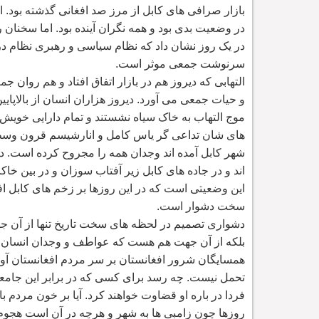
بازار صرافی های کابل از مرز صد افغانی گذشته بود.
در وضعیت بدی بود و همه نگران آینده بود. اما سخنا
در یک روز نشان داد که نظام سیاسی و رهبری نظام در 
سرنوشت جمعی موثر است.
التهابی که دیروز هم در بازار اتفاق افتاد و هم روان ج
و حیات جمعی می آورد. دیروز هزاران انسان از بالاپای
موج التهاب به خاک سیاه نشستند و تمام دارایی خویش
های شان تداعی گر یاس کامل و انارشیسم قرون وسطای
شهر کابل آمده اند وجدان همه را مجروح کرده است. د
اند و در جاده های کابل زیر آفتاب سوزان و در بین خا
این وضعیتی است که در این روزها بر زخم های کابل 
سخت دشوار است.
دشواری تصمیم در لحظه های سخت تاریخ تنها از آن جهت
بلکه از آن جهت هم هست که عواطف و وجدان انسان نیز
همسایگان شرور افغانستان بر سر مردم افغانستان آورد
تحمل نیست. چه رسد برای کسی که در برابر این جامعه 
فردا در باره او قضاوت خواهند کرد. آیا بر خون مردم 
روزها چون زامبی ها به شهر و هرچه در آن است هجوم 