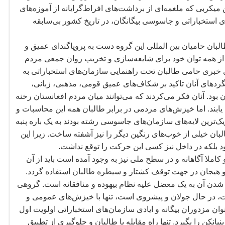
 میکربی که ملغمه
ای از برداشت
های افراط
گرایانه از آموزه
های
ی استخباراتی و جاسوسی بیگانگان، در تاریخ کشور بی
سابقه
بان حامیان بین المللی این گروه دست به پروپاگندای عمیق و
از همه توان خود برای شایعه
سازی و تخریب روان جمعی مردم
 خبری حامی طالبان تحت راهنمایی سازمان
های استخباراتی به
ردهای آنان تاکید بر شکاف
های عمیق قومی، مذهبی، زبانی،
بود. آنان فکر می
کردند که می
توانند میان مردم افغانستان رخنه
یابند. اما خیزش
های مردمی در برابر طالبان همه این محاسبات و
یک
ترین لایه
های سازمان
های جاسوسی رشته بودند به یک باره پنبه
بان خیلی از خوب
های رنگین دیگر را نیز آشفته ساخت. زیرا این
ود بلکه در داخل نیز کسی این حرکت را توقع نداشت.
املا آگاهانه و در سطح ملی نیز به وجود آمده است باید از آن
 و هیجان در جهت توقف کشتار و سیطره طالبان استفاده گردد.
شدن آن به یک معضل علیه نظام بیهوده و منافقانه است. گروهی
ت، در حال جولان و پیشروی است، تنها با خیزش
های عمومی و
ن مزدوران بیگانه و ایادی سازمان
های استخباراتی اولویت اول
نیانکن را بگیرد. تنها راه مقابله با طالبان و جلوگیری از تطبیق