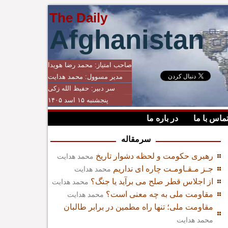
The Daily
Afghanistan
صاحب امتیاز:
محمد رضا هویدا
مدیر مسوول:
محمد هدایت
سر دبیر:
حفیظ الله زکی
پنجشنبه ۱۵ اسد ۱۴۰۵
ماس با ما
در باره ما
سرمقاله
رهبری حکومت و لحظه دشوار تاریخ
محمد هدایت
جـز مـقـاومـت چاره ای نداریم
محمد هدایت
از اجلاس قطر صلح می برآید یا جنگ؟
محمد هدایت
مقاومت ملی به چه معنی است؟
محمد هدایت
مقاومت ملی؛ تنها راه مطمین در برابر طالبان
محمد هدایت