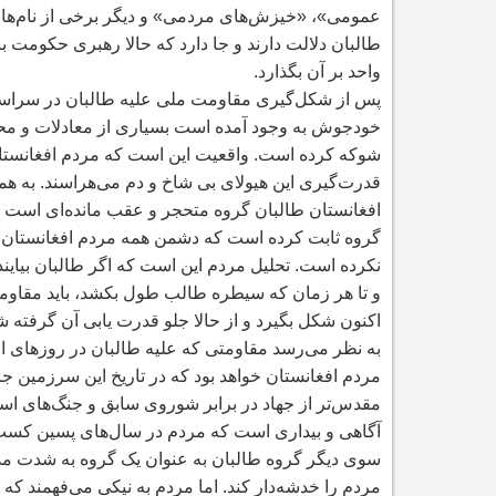
عمومی»، «خیزش
های مردمی» و دیگر برخی از نام
ها
طالبان دلالت دارند و جا دارد که حالا رهبری حکومت 
واحد بر آن بگذارد.
پس از شکل
گیری مقاومت ملی علیه طالبان در سراسر
خودجوش به وجود آمده است بسیاری از معادلات و محاس
شوکه کرده است. واقعیت این است که مردم افغانستا
قدرت
گیری این هیولای بی شاخ و دم می
هراسند. به ه
افغانستان طالبان گروه متحجر و عقب مانده
ای است ک
گروه ثابت کرده است که دشمن همه مردم افغانستان ا
نکرده است. تحلیل مردم این است که اگر طالبان بیا
و تا هر زمان که سیطره طالب طول بکشد، باید مقاومت ع
اکنون شکل بگیرد و از حالا جلو قدرت یابی آن گرفته ش
به نظر می
رسد مقاومتی که علیه طالبان در روزهای 
مردم افغانستان خواهد بود که در تاریخ این سرزمین جا
مقدس
تر از جهاد در برابر شوروی سابق و جنگ
های است
آگاهی و بیداری است که مردم در سال
های پسین کسب ک
سوی دیگر گروه طالبان به عنوان یک گروه به شدت مذ
مردم را خدشه
دار کند. اما مردم به نیکی می
فهمند که