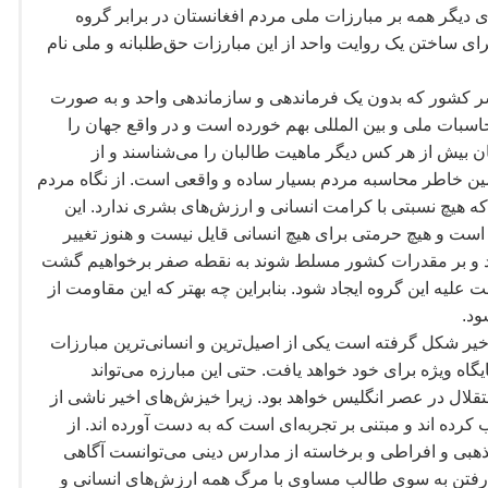
ی دیگر همه بر مبارزات ملی مردم افغانستان در برابر گروه
برای ساختن یک روایت واحد از این مبارزات حق
طلبانه و ملی نام
 کشور که بدون یک فرماندهی و سازماندهی واحد و به صورت
بات ملی و بین المللی بهم خورده است و در واقع جهان را
ن بیش از هر کس دیگر ماهیت طالبان را می
شناسند و از
مین خاطر محاسبه مردم بسیار ساده و واقعی است. از نگاه مردم
ه هیچ نسبتی با کرامت انسانی و ارزش
های بشری ندارد. این
ست و هیچ حرمتی برای هیچ انسانی قایل نیست و هنوز تغییر
یند و بر مقدرات کشور مسلط شوند به نقطه صفر برخواهیم گشت
لیه این گروه ایجاد شود. بنابراین چه بهتر که این مقاومت از
ود.
اخیر شکل گرفته است یکی از اصیل
ترین و انسانی
ترین مبارزات
یگاه ویژه برای خود خواهد یافت. حتی این مبارزه می
تواند
قلال در عصر انگلیس خواهد بود. زیرا خیزش
های اخیر ناشی از
رده اند و مبتنی بر تجربه
ای است که به دست آورده اند. از
هبی و افراطی و برخاسته از مدارس دینی می
توانست آگاهی
 رفتن به سوی طالب مساوی با مرگ همه ارزش
های انسانی و