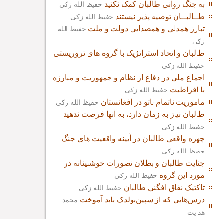
به جنگ روانی طالبان کمک نکنید
حفیظ الله زکی
طــالبــان توصیه پذیر نیستند
حفیظ الله زکی
تبارز همدلی و همصدایی دولت و ملت
حفیظ الله
زکی
طالبان و اتحاد استراتژیک با گروه های تروریستی
حفیظ الله زکی
اجماع ملی در دفاع از نظام و جمهوریت و مبارزه
با افراطیت
حفیظ الله زکی
ماموریت ناتمام ناتو در افغانستان
حفیظ الله زکی
طالبان نیاز به زمان دارد، به آنها فرصت ندهید
حفیظ الله زکی
چهره واقعی طالبان در آیینه واقعیت های جنگ
حفیظ الله زکی
جنایت طالبان و بطلان تصورات خوشبینانه در
مورد این گروه
حفیظ الله زکی
تاکتیک نفاق افگنی طالبان
حفیظ الله زکی
درس‌هایی که از سپین‌بولدک باید آموخت
محمد
هدایت