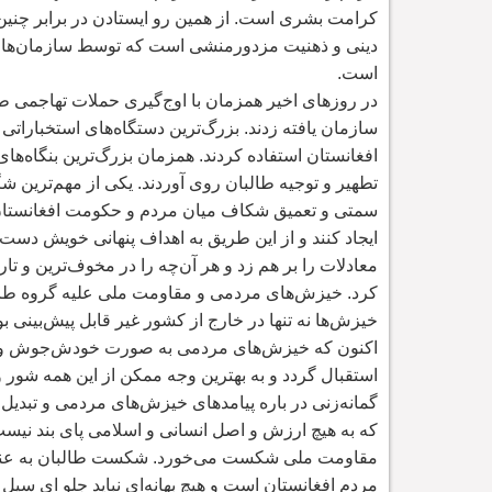
کرامت بشری است. از همین رو ایستادن در برابر چنین
دینی و ذهنیت مزدورمنشی است که توسط سازمان
ها
است.
در روزهای اخیر همزمان با اوج
گیری حملات تهاجمی طال
سازمان یافته زدند. بزرگ
ترین دستگاه
های استخباراتی 
افغانستان استفاده کردند. همزمان بزرگ
ترین بنگاه
های
تطهیر و توجیه طالبان روی آوردند. یکی از مهم
ترین شگ
سمتی و تعمیق شکاف میان مردم و حکومت افغانستان 
ایجاد کنند و از این طریق به اهداف پنهانی خویش دست 
معادلات را بر هم زد و هر آن
چه را در مخوف
ترین و تار
کرد. خیزش
های مردمی و مقاومت ملی علیه گروه طال
خیزش
ها نه تنها در خارج از کشور غیر قابل پیش
بینی ب
اکنون که خیزش
های مردمی به صورت خودش
جوش و ک
استقبال گردد و به بهترین وجه ممکن از این همه شور
گمانه
زنی در باره پیامدهای خیزش
های مردمی و تبدیل 
که به هیچ ارزش و اصل انسانی و اسلامی پای بند نیس
مقاومت ملی شکست می
خورد. شکست طالبان به عنوا
مردم افغانستان است و هیچ بهانه
ای نباید جلو ای سیل ب