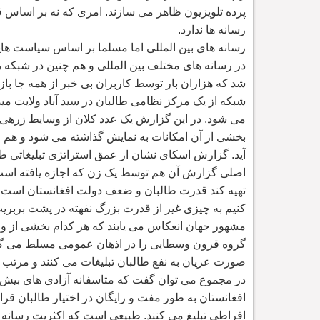
پرده تلویزیون ظاهر می سازند. امری که نه بر اساس ق
رسانه ها ندارد.
رسانه های بین المللی اما مسلما بر اساس سیاست های
در رسانه های مختلف بین المللی و هم چنین در شبکه
شد که هزاران بار توسط کاربران بی خبر از همه جا با
شبکه از یک مرکز نظامی طالبان در سید آباد ولایت م
می شود. در این گزارش یک عدد کلان از وسایط زرهی نی
بخشی از آن امکانات به نمایش گذاشته می شود و هم چ
آید. گزارش اسکای نشان از عمق استراتژی تبلیغاتی طال
اصلی گزارش آن هم توسط یک زن که اجازه یافته است 
تهیه کند قدرت طالبان و ضعف دولت افغانستان است. ب
کنیم به چیزی غیر از قدرت بزرگ نفهته در پشت بربریت 
مشهور جهان انعکاس می یابند که هر کدام بخشی از وح
گروه قرون وسطایی را در اذهان عمومی مسلط می گر
صورت عریان به نفع طالبان تبلیغات می کنند و مرتب 
در مجموع می توان گفت که متاسفانه آزادی های بیش از
افغانستان به طور مفت و رایگان در اختیار طالبان قرا
افراطی تبلیغ می کنند. طبیعی است که اکثریت رسانه ه