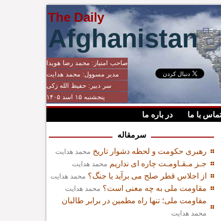
The Daily
Afghanistan
صاحب امتیاز:
محمد رضا هویدا
مدیر مسوول:
محمد هدایت
سر دبیر:
حفیظ الله زکی
پنجشنبه ۱۵ اسد ۱۴۰۵
ماس با ما
در باره ما
سرمقاله
رهبری حکومت و لحظه دشوار تاریخ
محمد هدایت
جـز مـقـاومـت چاره ای نداریم
محمد هدایت
از اجلاس قطر صلح می برآید یا جنگ؟
محمد هدایت
مقاومت ملی به چه معنی است؟
محمد هدایت
مقاومت ملی؛ تنها راه مطمین در برابر طالبان
محمد هدایت