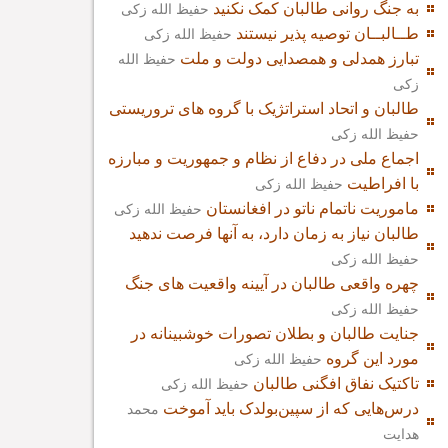
به جنگ روانی طالبان کمک نکنید
حفیظ الله زکی
طــالبــان توصیه پذیر نیستند
حفیظ الله زکی
تبارز همدلی و همصدایی دولت و ملت
حفیظ الله
زکی
طالبان و اتحاد استراتژیک با گروه های تروریستی
حفیظ الله زکی
اجماع ملی در دفاع از نظام و جمهوریت و مبارزه
با افراطیت
حفیظ الله زکی
ماموریت ناتمام ناتو در افغانستان
حفیظ الله زکی
طالبان نیاز به زمان دارد، به آنها فرصت ندهید
حفیظ الله زکی
چهره واقعی طالبان در آیینه واقعیت های جنگ
حفیظ الله زکی
جنایت طالبان و بطلان تصورات خوشبینانه در
مورد این گروه
حفیظ الله زکی
تاکتیک نفاق افگنی طالبان
حفیظ الله زکی
درس‌هایی که از سپین‌بولدک باید آموخت
محمد
هدایت