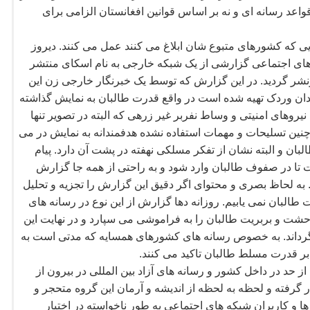
واعد رسانه ای و نه بر اساس قوانین افغانستان الزامی برای
ی که کشورهای متبوع شان ابلاغ می کنند عمل می کنند. دیروز
 های اجتماعی گزارشی از یک شبکه خارجی به نام اسکای منتشر
زنشر گردید. در این گزارش که توسط یک خبرنگار خارجی زن این
یدان وردک تهیه شده است در واقع قدرت طالبان به نمایش گذاشته
روهای امنیتی و وساط نفربر غیر زرهی که البته در تصویر تنها
نین تسلیحات و مهمات استفاده نشده هدفمندانه به نمایش در می
بان و البته نشان از تفکر مسلکی نهفته در پشت آن دارد. پیام
تا در صفوف طالبان وارد شود و به راحتی از همه جا گزارش
ه لحاظ بصری و محتوای اگر دقیق این گزارش را تجزیه و تحلیل
طالبان نمی یابیم. روزانه دها گزارش از این نوع در رسانه های
شت و بربریت طالبان را به فراموشی می سپارد و در نهایت این
داند. به خصوص رسانه های کشورهای همسایه که مدتی است به
بر قدرت مسلط طالبان تاکید می کنند.
 حد در داخل کشور و رسانه های آزاد بین المللی در بیرون از
ر گرفته و لحظه به لحظه از اندیشه و آرمان این گروه متحجر و
ا و کاربران شبکه های اجتماعی به طور ناخواسته در اختیار