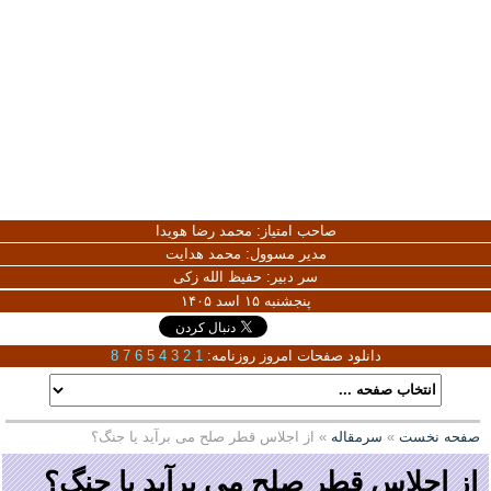
صاحب امتیاز:
محمد رضا هویدا
مدیر مسوول:
محمد هدایت
سر دبیر:
حفیظ الله زکی
پنجشنبه ۱۵ اسد ۱۴۰۵
دانلود صفحات امروز روزنامه:
1
2
3
4
5
6
7
8
صفحه نخست
»
سرمقاله
» از اجلاس قطر صلح می برآید یا جنگ؟
از اجلاس قطر صلح می برآید یا جنگ؟