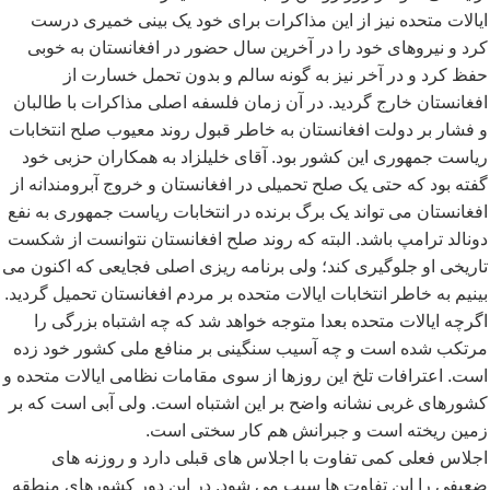
ایالات متحده نیز از این مذاکرات برای خود یک بینی خمیری درست
کرد و نیروهای خود را در آخرین سال حضور در افغانستان به خوبی
حفظ کرد و در آخر نیز به گونه سالم و بدون تحمل خسارت از
افغانستان خارج گردید. در آن زمان فلسفه اصلی مذاکرات با طالبان
و فشار بر دولت افغانستان به خاطر قبول روند معیوب صلح انتخابات
ریاست جمهوری این کشور بود. آقای خلیلزاد به همکاران حزبی خود
گفته بود که حتی یک صلح تحمیلی در افغانستان و خروج آبرومندانه از
افغانستان می تواند یک برگ برنده در انتخابات ریاست جمهوری به نفع
دونالد ترامپ باشد. البته که روند صلح افغانستان نتوانست از شکست
تاریخی او جلوگیری کند؛ ولی برنامه ریزی اصلی فجایعی که اکنون می
بینیم به خاطر انتخابات ایالات متحده بر مردم افغانستان تحمیل گردید.
اگرچه ایالات متحده بعدا متوجه خواهد شد که چه اشتباه بزرگی را
مرتکب شده است و چه آسیب سنگینی بر منافع ملی کشور خود زده
است. اعترافات تلخ این روزها از سوی مقامات نظامی ایالات متحده و
کشورهای غربی نشانه واضح بر این اشتباه است. ولی آبی است که بر
زمین ریخته است و جبرانش هم کار سختی است.
اجلاس فعلی کمی تفاوت با اجلاس های قبلی دارد و روزنه های
ضعیفی را این تفاوت ها سبب می شود. در این دور کشورهای منطقه