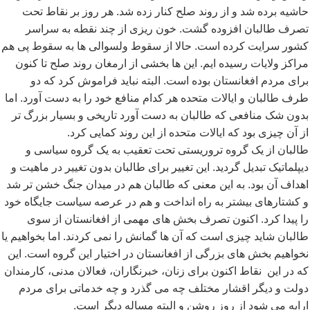
حاشیه برده شد و از روند صلح کنار زده شد. هر روز بر نقاط تحت
تصرف طالبان افزوده گشت. خون ریزی از چند نقطه به سراسر
کشور سرایت کرده است. حالا از سقوط ولسوالی ها به سقوط پی هم
مراکز ولایات رسیده ایم. این ها بخشی از ارمغان روند صلح تا کنون
برای مردم افغانستان بوده است. البته نباید فراموش کرد که دو
طرف طالبان و ایالات متحده هر کدام منافع خود را به دست آورد. اما
بدون شک منافعی که طالبان به دست آورد تاریخی و بسیار بزرگ تر
از آن چیزی بود که ایالات متحده از این روند کمایی کرد.
طالبان از یک گروه تروریستی تحت تعقیب به یک گروه سیاسی و
دیپلماتیک تبدیل گردید. این تغییر برای طالبان بدون تغییر در ماهیت و
اهداف آن بود. به این معنی که طالبان هم در میدان جنگ خشن تر شد
و کشتارهای بیشتر به راه انداخت و هم در عرصه سیاست جایگاه خود
را پیدا کرد. اکنون تصرف بخش های مهمی از افغانستان از سوی
طالبان شاید چیزی است که آن ها گمانش را نمی کردند. اما بخواهیم یا
نخواهیم بخش های بزرگی از افغانستان در اختیار این گروه است. این
که در این نقاط اکنون برای زنان، خبرنگاران، فعالان مدنی، کارمندان
دولت و دیگر اقشار مختلف چه می گذرد و چه خدماتی برای مردم
ارایه می شود از روز روشن و البته مساله دیگر است.