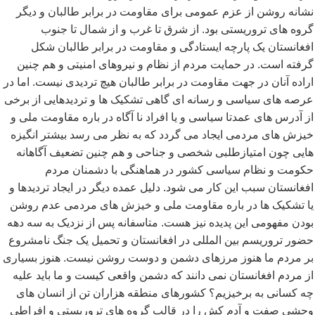
نشانه روشن از عزم عمومی برای مقاومت در برابر طالبان و دیگر
گروه های تروریستی بود. از شرق تا غرب و از شمال تا جنوب
افغانستان یک پارچه ایستادگی و مقاومت در برابر طالبان شکل
گرفته است. در حمایت مردم از نظام و نیروهای امنیتی و هم چنین
اراده آنان در جهت مقاومت در برابر طالبان هیچ تردیدی نیست. اما در
عرصه های سیاسی و رسانه ای گاهی تشکیک ها و تردیدهایی از برخی
از آدرس های عمدتا سیاسی و یا افراد نا آگاه در باره مقاومت ملی و
خیزش های مردمی ایجاد می گردد که به نظر می رسد بیشتر انگیزه
هایی چون امتیازطلبی شخصی و جناحی و هم چنین تضعیف آگاهانه
حکومت و نظام سیاسی کشور در هماهنگی با دشمنان مردم
افغانستان سبب این کار می شود. دلیل عمده دیگر در ایجاد تردیدها و
یا تشکیک ها در باره مقاومت ملی و خیزش های مردمی عدم روشن
بودن مفهومی این پدیده نیز هست. متاسفانه پس از نزدیک به سه دهه
حضور تروریسم بین المللی در افغانستان و تحمیل یک جنگ نامشروع
بر مردم ما هنوز مرزهای دشمن و دوست روشن نیست. هنوز بسیاری
از مردم افغانستان نمی دانند که دشمن واقعی کیست و ما باید علیه
چه کسانی به برخیزیم؟ کشورهای منطقه هزاران تن از انسان های
وحشی صفت و آدم کش را در قالب گروه های تروریستی و افراطی