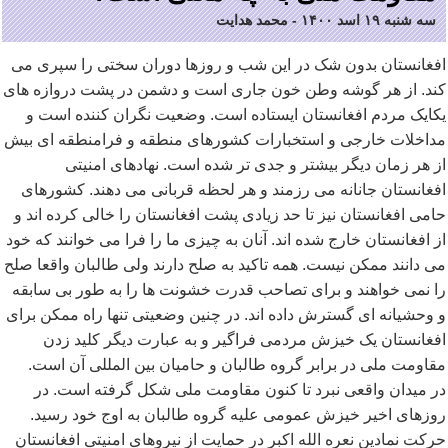
سه شنبه ۱۹ اسد ۱۴۰۰
-
محمد هدایت
افغانستان بدون شک در این شب و روزها دوران سختی را سپری می
کند. از هر گوشه وطن خون جاری است و دشمن در پشت دروازه های
یکایک مردم افغانستان ایستاده است. وضعیت نگران کننده است و
مداخلات خارجی و استخبارات کشورهای منطقه و فرامنطقه ای بیش
از هر زمان دیگر بیشتر و جدی تر شده است. نهادهای امنیتی
افغانستان جانانه می رزمند و هر لحظه قربانی می دهند. کشورهای
حامی افغانستان نیز تا حد زیادی پشت افغانستان را خالی کرده اند و
از افغانستان خارج شده اند. آنان به چیزی ما را فرا می خوانند که خود
می دانند ممکن نیست. همه تاکید به صلح دارند ولی طالبان واقعا صلح
را نمی خواهند و برای تصاحب قدرت خشونت ها را به طور بی سابقه
و وحشیانه ای گسترش داده اند. در چنین وضعیتی تنها راه ممکن برای
افغانستان یک خیزش مردمی فراگیر و به عبارت دیگر کلید زدن
مقاومت ملی در برابر گروه طالبان و حامیان بین المللی آن است.
در میدان واقعی نبرد تا کنون مقاومت ملی شکل گرفته است. در
روزهای اخیر خیزش عمومی علیه گروه طالبان به اوج خود رسید.
حرکت نمادین نعره الله اکبر در حمایت از نیروهای امنیتی افغانستان