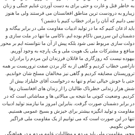
به خاطر قتل و غارت و حتی برای به دست آوردن غنایم جنگی و زنان
زیبارو به درودست ترین مناطق افغانستان می فرستند ولی ما هنوز
نمی دانیم که آنان را برادر خطاب کنیم یا دشمن؟
باید اذعان کنیم که ما در تولید ادبیات مقاومت ملی در برابر بیگانه و
دشمنان این سرزمین ناکام بوده ایم. ناکامی ما تنها در ملت سازی و
دولت سازی مربوط نمی شود بلکه پیش از آن ما نتوانسته ایم بر محور
منافع و مشترکات ملی یک هویت ملی و یک پارچه به وجود آوریم.
بیهوده نیست که روزگاری ما قاتلان فرزندان این مردم را برادران
ناراضی خطاب کردیم و گاهی از به کار بردن صفت تروریست بر همه
تروریستان مضایقه کردیم و گاهی نیز مخالفان مسلح شان خواندیم.
حتی با خوش خیالی تمام و تنها به درخواست آقای خلیلزاد بیش از
شش هزار زندانی خطرناک طالبان را از زندان های افغانستان رها
کردیم. وضعیت کنونی ما نتیجه بی مبالاتی ها و مماشاتی است که در
در برابر دشمنان صورت گرفت. بنابراین امروز ما نیازمند تولید ادبیات
مقاومت و تولید انگیزه بیشتر برای خیزش و بسیج عمومی هستیم.
تنها در این صورت است که می توانیم از یک مقاومت ملی فراگیر
سخن بگوییم.
محور مقاومت ملی باید مردم و مطالبات عامه مردم و در هماهنگی