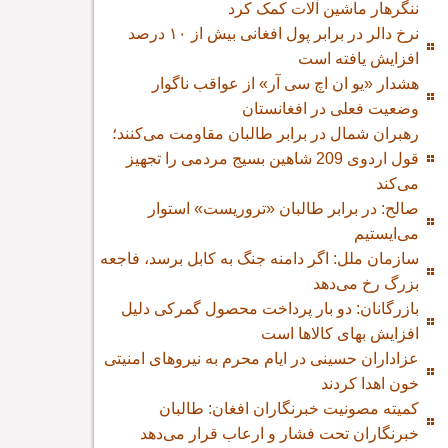
ننگرهار ماشین آلات کمک کرد
نرخ دالر در برابر پول افغانی بیش از ۱۰ درصد
افزایش یافته است
هشدار «یو ان اچ سی آر» از عواقب ناگوار
وضعیت فعلی در افغانستان
رهبران شمال در برابر طالبان مقاومت می‌کنند؛
قول اردوی 209 شاهین بسیج مردمی را تجهیز
می‌کند
صالح: در برابر طالبان «تروریست» استوار
می‌ایستیم
سازمان ملل: اگر دامنه جنگ به کابل برسد، فاجعه
بزرگ رخ می‌دهد
بازرگانان: دو بار پرداخت محصول گمرکی دلیل
افزایش بهای کالاها است
عزاداران حسینی در ایام محرم به نیروهای امنیتی
خون اهدا کردند
کمیته مصونیت خبرنگاران افغان: طالبان
خبرنگاران تحت فشار و ارعاب قرار می‌دهد