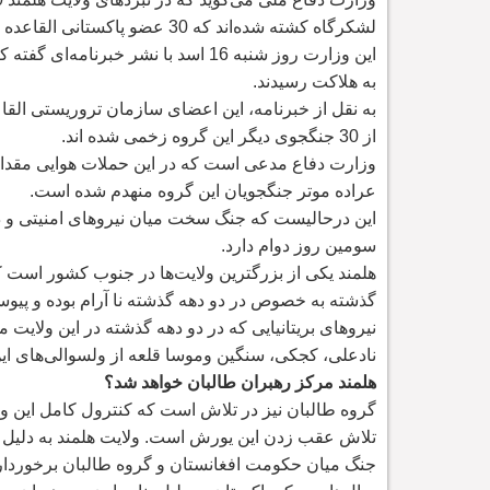
لشکرگاه کشته شده
اند که 30 عضو پاکستانی القاعده را نیز شامل می
این وزارت روز شنبه 16 اسد با نشر خبرنامه
به هلاکت رسیدند.
به نقل از خبرنامه، این اعضای سازمان تروریستی القا
از 30 جنگجوی دیگر این گروه زخمی شده اند.
وزارت دفاع مدعی است که در این حملات هوایی مقدار 
عراده موتر جنگجویان این گروه منهدم شده است.
این درحالیست که جنگ سخت میان نیروهای امنیتی و 
سومین روز دوام دارد.
هلمند یکی از بزرگترین ولایت
ها در جنوب کشور است که
گذشته به خصوص در دو دهه گذشته نا آرام بوده و پی
نیروهای بریتانیایی که در دو دهه گذشته در این ولایت مس
نادعلی، کجکی، سنگین وموسا قلعه از ولسوالی
های ای
هلمند مرکز رهبران طالبان خواهد شد؟
گروه طالبان نیز در تلاش است که کنترول کامل این ولا
تلاش عقب زدن این یورش است. ولایت هلمند به دلیل و
جنگ میان حکومت افغانستان و گروه طالبان برخوردا