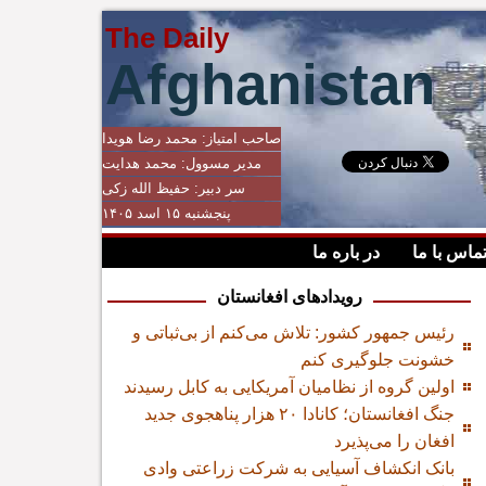
The Daily
Afghanistan
صاحب امتیاز:
محمد رضا هویدا
مدیر مسوول:
محمد هدایت
سر دبیر:
حفیظ الله زکی
پنجشنبه ۱۵ اسد ۱۴۰۵
ماس با ما
در باره ما
رویدادهای افغانستان
رئیس جمهور کشور: تلاش می‌کنم از بی‌ثباتی و
خشونت جلوگیری کنم
اولین گروه از نظامیان آمریکایی به کابل رسیدند
جنگ افغانستان؛ کانادا ۲۰ هزار پناهجوی جدید
افغان را می‌پذیرد
بانک انکشاف آسیایی به شرکت زراعتی وادی