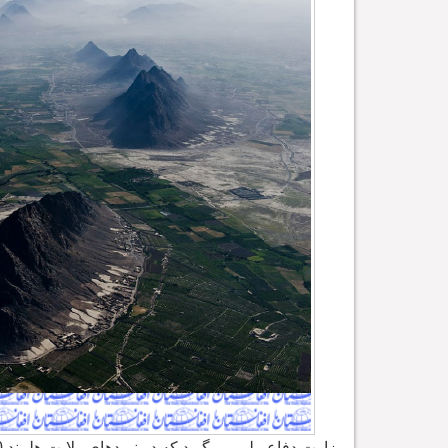
وزارت دفاع ملی می
گوید که در نبردهای ولایت هلمند 120 جنگجوی گروه طالبان در حملات پی