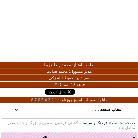
صاحب امتیاز:
محمد رضا هویدا
مدیر مسوول:
محمد هدایت
سر دبیر:
حفیظ الله زکی
جمعه ۱۶ اسد ۱۴۰۵
دانلود صفحات امروز روزنامه:
1
2
3
4
5
6
7
8
صفحه نخست
»
فرهنگ و سینما
» کشتی فرعون به موزیم بزرگ و جدید مصر
منتقل شد