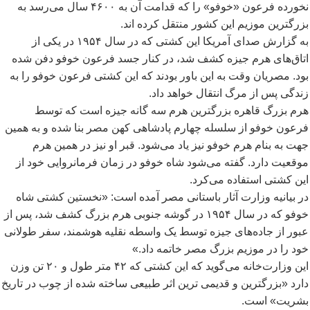
نخورده فرعون «خوفو» را که قدامت آن به ۴۶۰۰ سال می
رسد به
بزرگترین موزیم این کشور منتقل کرده اند.
به گزارش صدای آمریکا این کشتی که در سال ۱۹۵۴ در یکی از
اتاق
های هرم جیزه کشف شد، در کنار جسد فرعون خوفو دفن شده
بود. مصریان وقت به این باور بودند که این کشتی فرعون خوفو را به
زندگی پس از مرگ انتقال خواهد داد.
هرم بزرگ قاهره بزرگترین هرم سه گانه جیزه است که توسط
فرعون خوفو از سلسله چهارم پادشاهی کهن مصر بنا شده و به همین
جهت به بنام هرم خوفو نیز یاد می
شود. قبر او نیز در همین هرم
موقعیت دارد. گفته می
شود شاه خوفو در زمان فرمانروایی خود از
این کشتی استفاده می
کرد.
در بیانیه وزارت آثار باستانی مصر آمده است: «نخستین کشتی شاه
خوفو که در سال ۱۹۵۴ در گوشه جنوبی هرم بزرگ کشف شد، پس از
عبور از جاده
های جیزه توسط یک واسطه نقلیه هوشمند، سفر طولانی
خود را در موزیم بزرگ مصر خاتمه داد.»
این وزارت
خانه می
گوید که این کشتی که ۴۲ متر طول و ۲۰ تن وزن
دارد «بزرگترین و قدیمی ترین اثر طبیعی ساخته شده از چوب در تاریخ
بشریت» است.