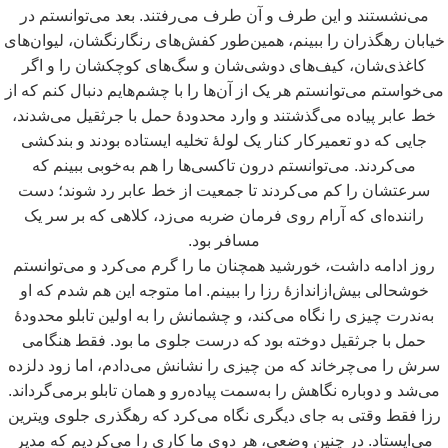
می
نشستند و این طرف و آن طرف می
رفتند. بعد می
توانستم در
خیابان رهگذران را ببینم، همین
طور کفش
های رنگارنگشان، لیوان
های
کاغذی
شان، کیف
های دوشی
شان و سگ
های کوچکشان را و اگر
می
خواستم می
توانستم هر یک از آن
ها را با چشم
هایم دنبال کنم که از
خط عابر پیاده می
گذشتند و وارد محدودۀ حمل با جرثقیل می
شدند،
جایی که دو تعمیرکار کنار یک لولۀ تخلیه ایستاده بودند و بندکشی
می
کردند. می
توانستم درون تاکسی
ها را هم به
خوبی ببینم
که
سرعتشان را کم می
کردند تا جمعیت از خط عابر رد شوند؛ دست
راننده
ای که آرام روی فرمان ضربه می
زد، کلاهی که بر سر یک
مسافر بود.
روز ادامه داشت، خورشید همچنان ما را گرم می
کرد و می
توانستم
خوشحالی بیش
ازاندازۀ رزا را ببینم. اما متوجه این هم شدم که او
به
ندرت چیزی را نگاه می
کند، و چشمانش را به اولین تابلو محدودۀ
حمل با جرثقیل دوخته بود که درست جلوی ما بود. فقط هنگامی
سرش را می
چرخاند که من چیزی را نشانش می
دادم، اما زود دلزده
می
شد و دوباره نگاهش را به
سمت پیاده
رو و همان تابلو برمی
گرداند.
رزا فقط وقتی به جای دیگری نگاه می
کرد که رهگذری جلوی ویترین
می
ایستاد. در چنین وضعی، هر دوی ما کاری را می
کردیم که مدیر