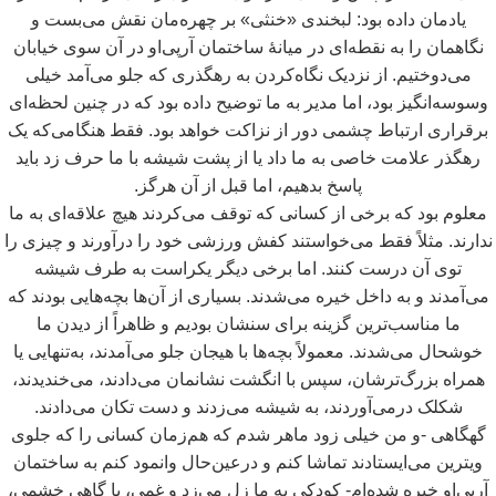
یادمان داده بود: لبخندی «خنثی» بر چهره
مان نقش می
بست و
نگاهمان را به نقطه
ای در میانۀ ساختمان آرپی
او در آن سوی خیابان
می
دوختیم. از نزدیک نگاه
کردن به رهگذری که جلو می
آمد خیلی
وسوسه
انگیز بود، اما مدیر به ما توضیح داده بود که در چنین لحظه
ای
برقراری ارتباط چشمی دور از نزاکت خواهد بود. فقط هنگامی
که یک
رهگذر علامت خاصی به ما داد یا از پشت شیشه با ما حرف زد باید
پاسخ بدهیم، اما قبل از آن هرگز.
معلوم بود که برخی از کسانی که توقف می
کردند هیچ علاقه
ای به ما
ندارند. مثلاً فقط می
خواستند کفش ورزشی خود را درآورند و چیزی را
توی آن درست کنند. اما برخی دیگر یکراست به طرف شیشه
می
آمدند و به داخل خیره می
شدند. بسیاری از آن
ها بچه
هایی بودند که
ما مناسب
ترین گزینه برای سنشان بودیم و ظاهراً از دیدن ما
خوشحال می
شدند. معمولاً بچه
ها با هیجان جلو می
آمدند، به
تنهایی یا
همراه بزرگ
ترشان، سپس با انگشت نشانمان می
دادند، می
خندیدند،
شکلک درمی
آوردند، به شیشه می
زدند و دست تکان می
دادند.
گهگاهی -و من خیلی زود ماهر شدم که هم
زمان کسانی را که جلوی
ویترین می
ایستادند تماشا کنم و درعین
حال وانمود کنم به ساختمان
آرپی
او خیره شده
ام- کودکی به ما زل می
زد و غمی، یا گاهی خشمی،