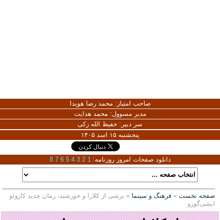
صاحب امتیاز:
محمد رضا هویدا
مدیر مسوول:
محمد هدایت
سر دبیر:
حفیظ الله زکی
پنجشنبه ۱۵ اسد ۱۴۰۵
دانلود صفحات امروز روزنامه:
1
2
3
4
5
6
7
8
صفحه نخست
»
فرهنگ و سینما
» برشی از کلارا و خورشید، رمان جدید کازوئو
ایشی‌گورو