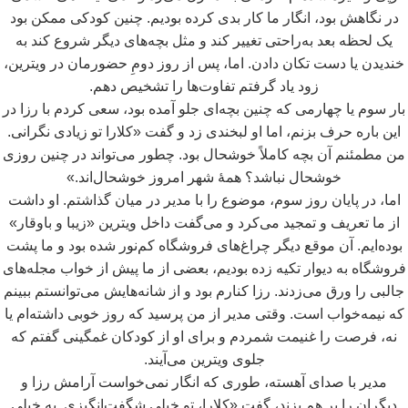
در نگاهش بود، انگار ما کار بدی کرده بودیم. چنین کودکی ممکن بود
یک لحظه بعد به
راحتی تغییر کند و مثل بچه
های دیگر شروع کند به
خندیدن یا دست تکان دادن. اما، پس از روز دومِ حضورمان در ویترین،
زود یاد گرفتم تفاوت
ها را تشخیص دهم.
بار سوم یا چهارمی که چنین بچه
ای جلو آمده بود، سعی کردم با رزا در
این باره حرف بزنم، اما او لبخندی زد و گفت «کلارا تو زیادی نگرانی.
من مطمئنم آن بچه کاملاً خوشحال بود. چطور می
تواند در چنین روزی
خوشحال نباشد؟ همۀ شهر امروز خوشحال
اند.»
اما، در پایان روز سوم، موضوع را با مدیر در میان گذاشتم. او داشت
از ما تعریف و تمجید می
کرد و می
گفت داخل ویترین «زیبا و باوقار»
بوده
ایم. آن موقع دیگر چراغ
های فروشگاه کم
نور شده بود و ما پشت
فروشگاه به دیوار تکیه زده بودیم، بعضی از ما پیش از خواب مجله
های
جالبی را ورق می
زدند. رزا کنارم بود و از شانه
هایش می
توانستم ببینم
که نیمه
خواب است. وقتی مدیر از من پرسید که روز خوبی داشته
ام یا
نه، فرصت را غنیمت شمردم و برای او از کودکان غمگینی گفتم که
جلوی ویترین می
آیند.
مدیر با صدای آهسته، طوری که انگار نمی
خواست آرامش رزا و
دیگران را بر هم بزند، گفت «کلارا، تو خیلی شگفت
انگیزی. به خیلی