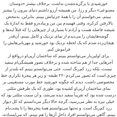
خورشیدی یا برگزیده
شدن نداشت. برخلاف بیشتر «دوستان
مصنوعی» دیگر و رزا، من همیشه آرزو داشتم دنیای بیرون را بیشتر
ببینم، می
خواستم آن را با همۀ جزئیاتش ببینم. بنابراین، به
محض
بالارفتن کرکره، وقتی فهمیدم بین من و پیاده
رو فقط به
اندازۀ یک
شیشه فاصله هست و آزادم تا بسیاری از چیزهایی را که قبلاً لبه
ها و
گوشه
هایشان را می
دیدم از نمای نزدیک و کامل ببینم، آن
قدر
هیجان
زده شدم که یک لحظه نزدیک بود خورشید و مهربانی
هایش را
فراموش کنم.
برای اولین
بار می
توانستم ببینم که ساختمان آرپی
او درواقع از
آجرهایی جدا از هم ساخته شده و برخلاف تصور همیشگی
ام سفید
نیست، بلکه زرد کم
رنگ است. حتی می
توانستم ببینم که بلندتر از
چیزی است که تصور می
کردم -۲۲ طبقه- و زیرِ هر پنجرۀ تکراری خط
مخصوصی داشت. دیدم که چگونه خورشید خط مورب مستقیمی بر
نمای ساختمان آرپی
او کشیده بود، طوری که یک طرفش مثلثی
درست شده بود که تقریباً سفید دیده می
شد، و آن سمت مثلثی بود که
خیلی تیره به نظر می
رسید، گرچه حالا دیگر می
دانستم که کل دیوار
زرد کم
رنگ است. و نه
تنها می
توانستم همۀ پنجره
ها را تا پشت
بام
ببینم، گاهی می
توانستم افراد داخل آن
ها را هم ببینم، که می
ایستادند،