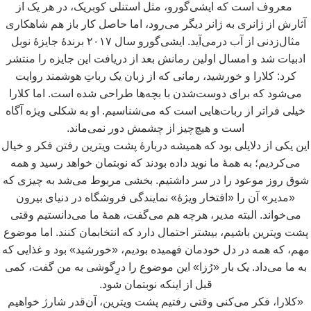
معروف است که ایشی
گورو، مثل استنلی کوبریک، در هر یک از
آثارش از ژانری به ژانر دیگر می
رود، اما حاصل
کار باز هم شاهکاری
مثال
زدنی از آب درمی
آید. ایشی
گورو سال ۲۰۱۷ برندۀ جایزۀ نوبل
ادبیات شد و امسال اولین رمانش بعد از دریافت این جایزه را منتشر
کرد: کلارا و خورشید، رمانی که از زبان یک رباتِ هوشمند روایت
می
شود که برای دوست
شدن با بچه
ها طراحی شده است. اما کلارا
خیلی فراتر از ربات
هایی است که می
شناسیم. او به شکلی ویژه آگاه
است و هیچ
چیز از چشمش دور نمی
ماند.
این یکی از دلایلی بود که همیشه دربارۀ پشت ویترین رفتن فکر و خیال
می
کردیم؛ به همۀ ما نوید داده بودند که نوبتمان خواهد رسید و همه
شوق روز موعود را در سر داشتیم. بخشی مربوط می
شد به چیزی که
«مدیر» آن را «افتخار ویژۀ» نمایندگی فروشگاه در دنیای بیرون
می
خواند. البته مدیر، هرچه هم می
گفت، همۀ ما می
دانستیم وقتی
پشت ویترین باشیم، بیشتر احتمال دارد که انتخابمان کنند. اما موضوع
مهم، که همه در دل خودمان فهمیده بودیم، «خورشید» بود و غذایی که
به ما می
داد. یک بار «رُزا» این موضوع را درِگوشی به من گفت، کمی
قبل از اینکه نوبتمان شود.
«کلارا، فکر می
کنی وقتی رفتیم پشت ویترین، آن
قدر شارژ خواهیم