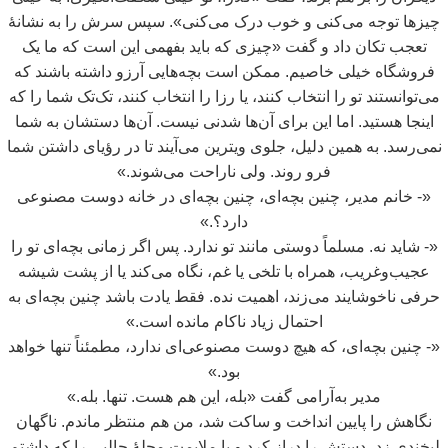
چیزها توجه می
کنی و خوب درک می
کنی». سپس سرش را به نشانۀ
تعجب تکان داد و گفت «چیزی که باید بفهمی این است که ما یک
فروشگاه خیلی خاصیم. ممکن است بچه
هایی آرزو داشته باشند که
می
توانستند تو را انتخاب کنند، یا رزا را انتخاب کنند، تک
تک شما را که
اینجا هستید. اما این برای آن
ها شدنی نیست. آن
ها دستشان به شما
نمی
رسد. به
همین دلیل، جلوی ویترین می
آیند تا در رؤیای داشتن شما
فرو روند. ولی ناراحت می
شوند.»
«- خانم مدیر، چنین بچه
ای، چنین بچه
ای در خانه دوست مصنوعی
دارد؟.»
«- شاید نه. مسلماً دوستی مانند تو ندارد. پس اگر زمانی بچه
ای تو را
عجیب
وغریب، همراه با تلخی یا غم، نگاه می
کند یا از پشت شیشه
حرفی ناخوشایند می
زند، اهمیت نده. فقط یادت باشد چنین بچه
ای به
احتمال زیاد ناکام مانده است.»
«- چنین بچه
ای، که هیچ دوست مصنوعی
ای ندارد، مطمئناً تنها خواهد
بود.»
مدیر به
آرامی گفت «بله، این هم هست. تنها. بله.»
نگاهش را پایین انداخت و ساکت شد، من هم منتظر ماندم. ناگهان
لبخندی زد، دستش را دراز کرد و با ملایمت مجلۀ جالبی را که داشتم