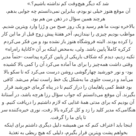
شد که دیگر هیچ
وقت کم نداشته باشیم؟.»
آن
موقع هنوز خیلی نو بودم، بنابراین نمی
دانستم چه جوابی بدهم،
هرچند همین سؤال در ذهن من هم بود.
بالاخره نوبت ما هم رسید و یک روز صبح من و رُزا وارد ویترین شدیم.
مواظب بودیم چیزی را نیندازیم، آخر هفتۀ پیش زوج قبل از ما این کار
را کرده بودند. البته فروشگاه هنوز باز نشده بود و من فکر می
کردم
کرکره کاملاً
پایین باشد. ولی، به
محض اینکه بر آن «کاناپۀ راه
راه»
تکیه زدیم، دیدم که شکاف باریکی از پایین کرکره پیداست -حتماً مدیر
وقتی داشت همه
چیز را برای ما آماده می
کرد آن را کمی بالا کشیده
بود- و نور خورشید چهارگوشی روشن درست می
کرد که تا سکو بالا
می
آمد و درست جلوی ما به
شکل یک خط راست تمام می
شد. کافی
بود فقط کمی پاهایمان را دراز کنیم تا در پناه گرمای خورشید قرار
بگیرند. آن
موقع می
دانستم که جواب سؤال رزا هرچه باشد، در آستانۀ
آن بودیم که برای مدتی همۀ غذایی که لازم داشتیم را دریافت کنیم. و
هنگامی
که مدیر کلید را زد و کل کرکره بالا رفت، نوری خیره
کننده سر
تا پای
ما را گرفت.
اینجا باید اعتراف کنم که من همیشه دلیل دیگری داشتم برای اینکه
بخواهم پشت ویترین قرار بگیرم، دلیلی که هیچ ربطی به تغذیۀ