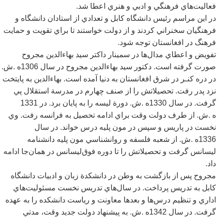
فعاليت
هاي فرهنگي و ادبي و هنري اعطا شد.
در اين مراسم رئيس دانشگاه کابل و تعدادي از استادان دانشگاه و
فرهنگيان سخنراني کردند و از دولت خواستند تا براي تقويت و حمايت
فرهنگ در افغانستان توجه شود.
تفويض و اعطاي مدال
ها در سمينار داکتر سيد بهاءالدين مجروح
صورت گرفته است. دکتور سيد بهاءالدين مجروح در سال 1306ه
.ش.
در دره کنـر در شرق افغانستان به دنيا آمده است. بهاءالدين به پايتخت
نزد پدر رفت. تحصيلاتش را از صنف چهارم در مدرسة استقلال پي
گرفت. در سال 1330ه
.ش. دورة ليسه را به پايان برد. در 1331
ه
.ش. از طرف دولت وقت براي ادامه تحصيل به فرانسه رفت. وي
نخست در پاريس و سپس در مون پليه درس خواند. در سال
1336ه
.ش. از شعبه فلسفه و روانشناسي مون پليه دانشنامه
ليسانس گرفت و تحصيلاتش را تا دوره فوق
ليسانس در همان
جا ادامه
داد.
مجروح پس از بازگشت به وطن در دانشکدة زبان و ادبيات دانشگاه
کابل به تدريس پرداخت. در سال
هاي تدريس نخست مسئوليت
هاي
اداري و تنظيم درس
ها و بعدها معاونت و رياست دانشکده را به عهده
گرفت. در سال 1342ه
.ش. به پيشنهاد دولت جديد وقت، مدتي