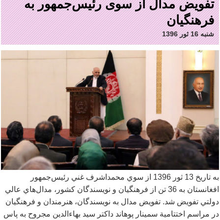
تفویض مدال از سوی رئیس‌جمهور به
فرهنگیان
شنبه 16 ثور 1396
به تاريخ 13 ثور 1396 از سوي محمداشرف غني رئيس
جمهور
افغانستان به 36 تن از فرهنگيان و نويسندگان کشور، مدال
هاي عالي
دولتي تفويض شد. تفويض مدال به نويسندگان، هنرمندان و فرهنگيان
در مراسم اختتامية سمينار پوهاند داکتر سيد بهاءالدين مجروح به پاس