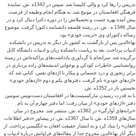
تدريس را رها کرد و والي کاپيسا شد. سپس در 1342ه
.ش. نمايندة
فرهنگي افغانستان در مونيخ شد. به هنگام انجام وظيفه از فرصت
پيش آمده بهره جست و تحصيلاتش را در دوره دکترا دنبال کرد و در
سال 1346 ه
. ش. در رشته فلسفه دانشنامه دکتورا گرفت. موضوع
رساله دکتوراي وي «تربيت خودي» بود.
بهاءالدين پس از بازگشت به کشور بار ديگر به تدريس در دانشکده
ادبيات پرداخت. بعد به رياست دانشکدة زبان و ادبيات دانشگاه کابل
برگزيده شد. سرانجام با گردآوري يادداشت
هاي پراکنده
اش در زمينة
روانشناسي خاطرات کودکي و نوجواني انديشه
هاي زاده بردباري در
برابر رنجوري و درد جسماني و پيکار با اژدهاي نفس، کتابي شد که
«اژدهاي خودي» نام گرفت. دفترهاي يکم و دوم «اژدهاي خودي»
نخستين بار در 1352ه
.ش.
با به قدرت رسيدن مارکسيست
ها در افغانستان دست
نويس سومين
دفتر «اژدهاي خودي» از ميان رفت؛ اما دفتر چهارم آن به نام
«ترانه
هاي آوارگي» در 1362ه
.ش. منتشر شد. مجروح در ميان
سال
هاي 1359ه
.ش. تا سال 1367ه
.ش. در پيشاور «دفتر اطلاعات
افغان» را بنياد کرد و به انتشار حقيقت افغان به انگليسي پرداخت. از
ديگر آثار بهاءالدين مجروح جدا از مقاله
هاي فراوانش دربارة ادبيات و