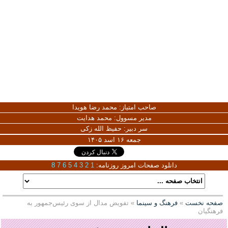
صاحب امتیاز:
محمد رضا هویدا
مدیر مسوول:
محمد هدایت
سر دبیر:
حفیظ الله زکی
جمعه ۱۶ اسد ۱۴۰۵
دانلود صفحات امروز روزنامه:
1
2
3
4
5
6
7
8
صفحه نخست
»
فرهنگ و سینما
» تفویض مدال از سوی رئیس‌جمهور به
فرهنگیان