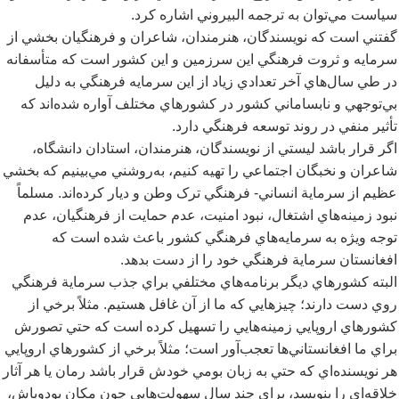
سياست مي
توان به ترجمه البيروني اشاره کرد.
گفتني است که نويسندگان، هنرمندان، شاعران و فرهنگيان بخشي از
سرمايه و ثروت فرهنگي اين سرزمين و اين کشور است که متأسفانه
در طي سال
هاي آخر تعدادي زياد از اين سرمايه فرهنگي به دليل
بي
توجهي و نابساماني کشور در کشورهاي مختلف آواره شده
اند که
تأثير منفي در روند توسعه فرهنگي دارد.
اگر قرار باشد ليستي از نويسندگان، هنرمندان، استادان دانشگاه،
شاعران و نخبگان اجتماعي را تهيه کنيم، به
روشني مي
بينيم که بخشي
عظيم از سرماية انساني- فرهنگي ترک وطن و ديار کرده
اند. مسلماً
نبود زمينه
هاي اشتغال، نبود امنيت، عدم حمايت از فرهنگيان، عدم
توجه ويژه به سرمايه
هاي فرهنگي کشور باعث شده است که
افغانستان سرماية فرهنگي خود را از دست بدهد.
البته کشورهاي ديگر برنامه
هاي مختلفي براي جذب سرماية فرهنگي
روي دست دارند؛ چيزهايي که ما از آن غافل هستيم. مثلاً برخي از
کشورهاي اروپايي زمينه
هايي را تسهيل کرده است که حتي تصورش
براي ما افغانستاني
ها تعجب
آور است؛ مثلاً برخي از کشورهاي اروپايي
هر نويسنده
اي که حتي به زبان بومي خودش قرار باشد رمان يا هر آثار
خلاقه
اي را بنويسد، براي چند سال سهولت
هايي چون مکان بودوباش،