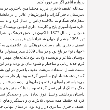
دروازه اتاقم اگر مي
خورد کليد
اسدالله عفيف باختري فرزند محمّدامين باختري، در سال 1341 خورشيدي در بلخ زاده شد. دورة
دبيرستان باختر گذراند و آموزش
هاي عالي را در دانشک
شغل
هاي همگام به علاقمندي
اش را دنبال کرد و به س
ادارة سوادآموزي بلخ و کارمند اداري انجمن نويسند
گان 
همچنين از سال 1377 تا اکنون در بخش ف
ثور 1396 چشم از جهان شاعرانه
اش فرو بست.
عفيف باختري بنابر رسالت فرهنگي
«جهان نو» در بلخ بود و در سال 1389 مديرمسئولي ماه
دوستان شاعر و نويسنده ولايت بلخ دغدغه
هاي مهمي کي
فرم جديد زباني و ساختار و شيوة بيان نو بودند و در ا
سمت شمال استفاده مي
شد. عفيف باختري در اين نشر
که در دهه هشتاد اوج مناسبي گرفته بود، يار غار نسلي 
مي
خواستند راه
هاي نرفته و زمان
هاي از
دست
رفته
را 
جنگ و تفنگ از اين نسل گرفته بود. يقينا که چنين هم
داستان برداشتند و نسل فوق
العادة ادبي و جديدنگر ن
کرد که حقيقتا همه مديون تلاش
هاي و دستگيري
هاي ع
عفيف باختري شاعري در زاويه بود، در دنياي تنهايي خو