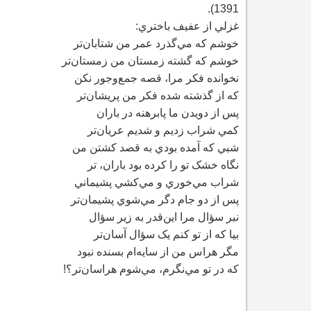
1391).
غزلي از عفيف باختري:
خوشم که مي
گذرد عمر من شتابان
تر
خوشم که گشته زمستان من زمستان
تر
نخوانده فکر مرا، قصه جمع
وجور نکن
که از گذشته شده فکر من پريشان
تر
پس از دويدن ما پابرهنه در باران
کمي شراب زديم و شديم عريان
تر
شبي که آمده بودي به قصد کشتن من
نگاه خشک تو را کرده بود باران، تر
شراب مي
خوري و مي
کشي پشيماني
پس از دو جام دگر مي
شوي پشيمان
تر
نبر سؤال مرا اين
قدر به زير سؤال
بيا که از تو کنم يک سؤال آسان
تر
مگر هراس من از سايه
ام بسنده نبود
که در تو مي
نگرم، مي
شوم هراسان
تر؟!