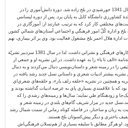
 دانش
آموزي را در
دة کشاورزي دانشگاه کابل به پايان برد. پس از دوره ليسانس
مت
هاي مختلفي کار کرد که به ترتيب عبارتند از: آموزگاري در
بلخ و ادارة کُلّ امور فرهنگي و اجتماعي آستان
هاي شمالي کشور.
رهنگ و نشرات ادارة هلال احمر بلخ مشغول فعاليت بود. وي بر اثر بيماري، نهم
اش علاقمندي به کارهاي فرهنگي و نشراتي داشت. لذا در سال 1381 سردبير نشريّة
نامة «الف تا يا» را به عهده داشت. در اين نشريه او و جمعي از
في را در زمينه شعر و داستان
نويسي دنبال مي
کردند و به دنبال
ين نشريه بيشتر ادبيات شعري و داستاني نسل جديد رشد يافته در
يه و همچنين در نشريه «حلقه زلف يار»، و حلقه
هاي شعري
اي
بود که با علاقمندي بسياري پاي به عرصه ادبيات گذاشته بودند و
يک
جا و زودهنگام طي نمايند؛ سال
ها و زمينه
هاي رشدي را که
 شد،نسل جديد در مزار شريف گام
هاي بلندي در زمينه شعر و
سبت به زبان و ساختار، در فاصله کوتاه زماني از سمت شمال رشد
فيف باختري و ديگر پيش
کسوتان بلخ هستند.
د. او هرگز مطابق با سليقه بسياري از هم
نسلان فرهنگي
اش