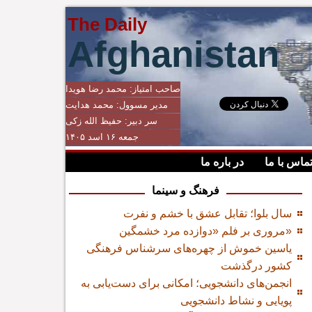
The Daily
Afghanistan
صاحب امتیاز:
محمد رضا هویدا
مدیر مسوول:
محمد هدایت
سر دبیر:
حفیظ الله زکی
جمعه ۱۶ اسد ۱۴۰۵
ماس با ما
در باره ما
فرهنگ و سینما
سال بلوا؛ تقابل عشق با خشم و نفرت
مروری بر فلم «دوازده مرد خشمگین»
یاسین خموش از چهره‌های سرشناس فرهنگی
کشور درگذشت
انجمن‌های دانشجویی؛ امکانی برای دست‌یابی به
پویایی و نشاط دانشجویی