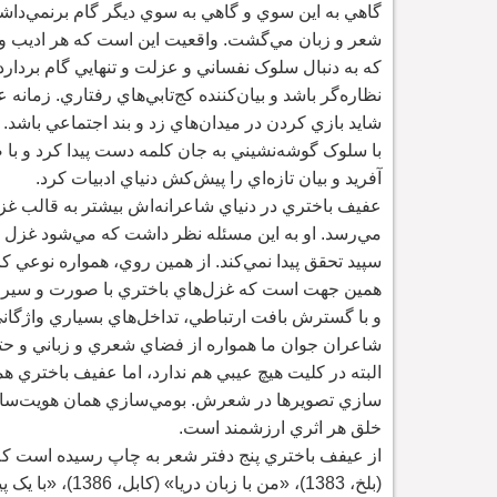
گاهي به اين سوي و گاهي به سوي ديگر گام برنمي
داش
شعر و زبان مي
گشت. واقعيت اين است که هر اديب و
که به دنبال سلوک نفساني و عزلت و تنهايي گام بردار
نظاره
گر باشد و بيان
کننده کج
تابي
هاي رفتاري. زمانه ع
شايد بازي کردن در ميدان
هاي زد و بند اجتماعي باشد. ا
با سلوک گوشه
نشيني به جان کلمه دست پيدا کرد و با
آفريد و بيان تازه
اي را پيش
کش دنياي ادبيات کرد.
عفيف باختري در دنياي شاعرانه
اش بيشتر به قالب غز
مي
رسد. او به اين مسئله نظر داشت که مي
شود غزل را
سپيد تحقق پيدا نمي
کند. از همين روي، همواره نوعي ک
همين جهت است که غزل
هاي باختري با صورت و سيرت
و با گسترش بافت ارتباطي، تداخل
هاي بسياري واژگاني
شاعران جوان ما همواره از فضاي شعري و زباني و حتا
البته در کليت هيچ عيبي هم ندارد، اما عفيف باختري ه
سازي تصويرها در شعرش. بومي
سازي همان هويت
ساز
خلق هر اثري ارزشمند است.
(بلخ، 1383)، «من با زبان دريا» (کابل، 1386)، «با يک پياله چاي چه