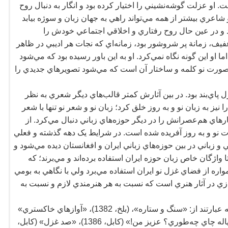
ت. او عزلت گوشه
نشيني را اختيار کرده بود و انگار به دنبال روح
 شاعري بيشتر از همه مي
تواند راهي به جهان زبان و سوژه بيابد
د و در عين حال روح رفتاري و اخلاقي اجتماعي خودش را
فيف، زمانة پر شروشور بود، زمانه
اي که نجات هر اديبي در ظاهر
ما او اين گونه نگاه نمي
کرد. او به اين باور رسيده بود که مي
شود
 صورت نو کلمه و ساختار آن است که مي
شود تصويرهاي جديدي را
ل پاي
بند بود. در بين آثارش کمتر قالب
هاي ديگر شعري به نظر
 نيز به زبان نو و به روز خلق کرد؛ زبان نو و شعر نو تنها با شعر
ارهاي هم
عصرانش را در ديگر حوزه
هاي زباني دنبال مي
کرد. از
 نو و به روز آفريده شده است. در شرايط يک دهه گذشته و فعلي
 و زباني در بين حوزه
هاي زباني ايران و افغانستان ديده مي
شود و
 واژگان خاص زبان حوزه ايران استفاده برده
اند و مي
برند؛ که
مواره از فضاي غزل نو ايران استفاده مي
برد ولي با نگاهي به بومي
ي در آثار هنري است که نسبت به هر هنرمندي لازم و نسبت به
از عيفف باختري پنج دفتر شعر به چاپ رسيده است که عبارتند از: «سنگ و ستاره»، (بلخ، 1382)، «آوازهاي خاکستري»
طوري؟ عزيز من!» (کابل، 1386)، «صد غزل» (کابل،