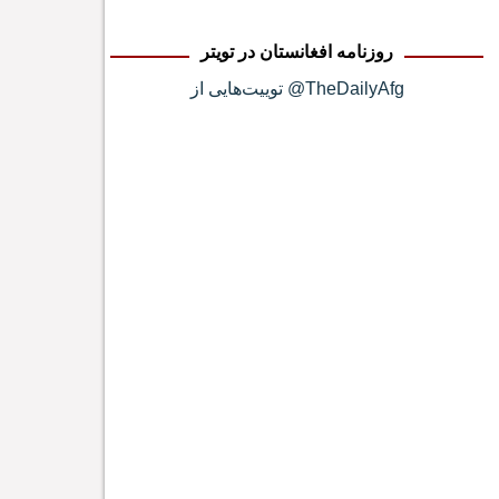
روزنامه افغانستان در تویتر
توییت‌هایی از @TheDailyAfg