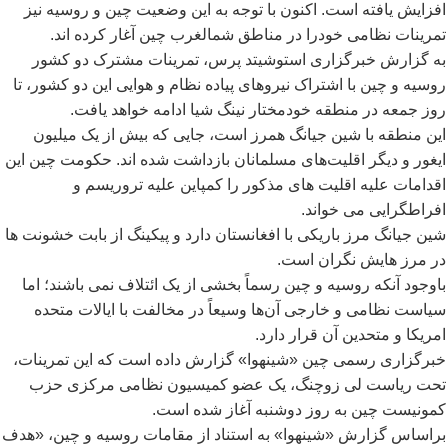
افزایش یافته است. اکنون با توجه به این وضعیت چین و روسیه نیز
تمرینات نظامی خودرا در مناطق شمالغرب چین آغار کرده اند.
به گزارش خبرگزاری استوشیتد پرس، تمرینات مشترک دو کشور
روسیه و چین با اشتراک نیروهای پیاده نظام و هوایی این دو کشور، تا
روز جمعه در منطقه خودمختار نینگ شیا ادامه خواهد یافت.
این منطقه با شین جیانگ همرز است، جایی که بیش از یک میلیون
ایغور و دیگر اقلیت
های مسلمانان بازداشت شده اند. حکومت چین این
اقدامات علیه اقلیت های مذکور را کمپاین علیه تروریسم و
افراطگرایی می خواند.
شین جیانگ مرز باریکی با افغانستان دارد و پیکینگ از بابت خشونت ها
در مرز هایش نگران است.
باوجود آنکه روسیه و چین رسماً بخشی از یک ائتلاف نمی باشند؛ اما
سیاست نظامی و خارجی آن
ها وسیعاً در مخالفت با ایالات متحده
امریکا و متحدین آن قرار دارد.
خبرگزاری رسمی چین «شینهوا» گزارش داده است که این تمرینات،
تحت ریاست لی زوچنگ، یک عضو کمیسیون نظامی مرکزی حزب
کمونیست چین به روز دوشنبه آغاز شده است.
براساس گزارش «شینهوا» به استناد از مقامات روسیه و چین، «هدف