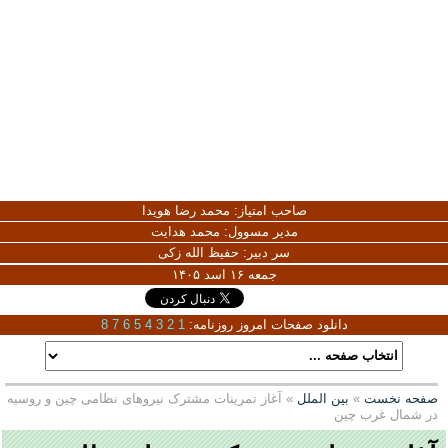
صاحب امتیاز:
محمد رضا هویدا
مدیر مسوول:
محمد هدایت
سر دبیر:
حفیظ الله زکی
جمعه ۱۶ اسد ۱۴۰۵
دانلود صفحات امروز روزنامه:
1
2
3
4
5
6
7
8
صفحه نخست
»
بین الملل
» آغاز تمرینات مشترک نیروهای نظامی چین و روسیه
در شمال غرب چین