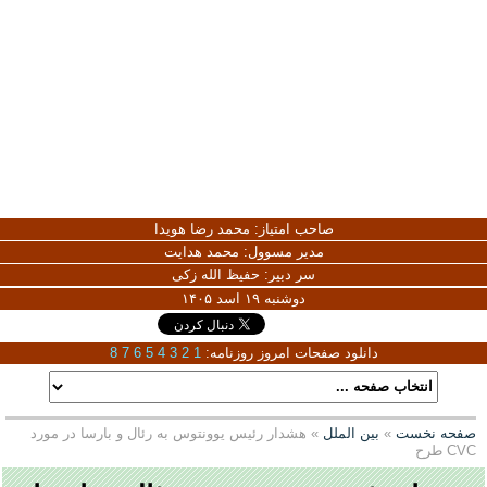
صاحب امتیاز:
محمد رضا هویدا
مدیر مسوول:
محمد هدایت
سر دبیر:
حفیظ الله زکی
دوشنبه ۱۹ اسد ۱۴۰۵
دانلود صفحات امروز روزنامه:
1
2
3
4
5
6
7
8
صفحه نخست
»
بین الملل
» هشدار رئیس یوونتوس به رئال و بارسا در مورد
طرح CVC