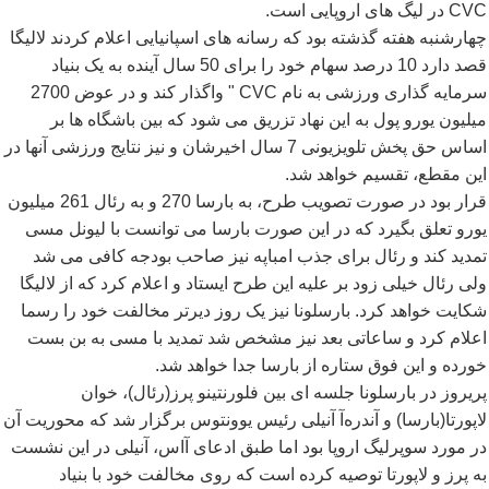
CVC
در لیگ های اروپایی است.
چهارشنبه هفته گذشته بود که رسانه های اسپانیایی اعلام کردند لالیگا
قصد دارد 10 درصد سهام خود را برای 50 سال آینده به یک بنیاد
سرمایه گذاری ورزشی به نام
CVC
" واگذار کند و در عوض 2700
میلیون یورو پول به این نهاد تزریق می شود که بین باشگاه ها بر
اساس حق پخش تلویزیونی 7 سال اخیرشان و نیز نتایج ورزشی آنها در
این مقطع، تقسیم خواهد شد.
قرار بود در صورت تصویب طرح، به بارسا 270 و به رئال 261 میلیون
یورو تعلق بگیرد که در این صورت بارسا می توانست با لیونل مسی
تمدید کند و رئال برای جذب امباپه نیز صاحب بودجه کافی می شد
ولی رئال خیلی زود بر علیه این طرح ایستاد و اعلام کرد که از لالیگا
شکایت خواهد کرد. بارسلونا نیز یک روز دیرتر مخالفت خود را رسما
اعلام کرد و ساعاتی بعد نیز مشخص شد تمدید با مسی به بن بست
خورده و این فوق ستاره از بارسا جدا خواهد شد.
پریروز در بارسلونا جلسه ای بین فلورنتینو پرز(رئال)، خوان
لاپورتا(بارسا) و آندره
آ آنیلی رئیس یوونتوس برگزار شد که محوریت آن
در مورد سوپرلیگ اروپا بود اما طبق ادعای آاس، آنیلی در این نشست
به پرز و لاپورتا توصیه کرده است که روی مخالفت خود با بنیاد