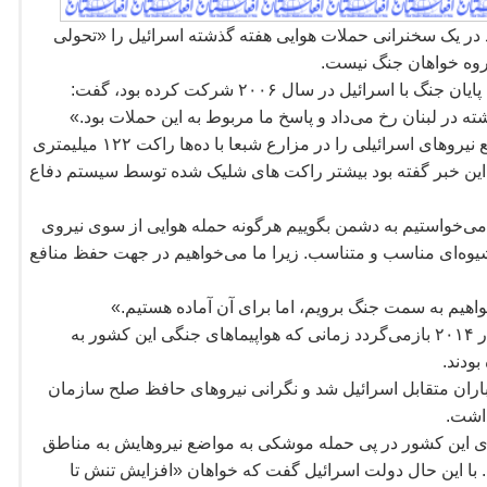
بنان، روز شنبه ۱۶ اسد در یک سخنرانی حملات هوایی هفته گذشته اسرائیل را «تحولی
روه خواهان جنگ نیست.
آقای نصرالله که در یک سخنرانی تلویزیونی به مناسبت پایان جنگ با اسرائیل در سال ۲۰۰۶ شرکت کرده بود، گفت:
داد و پاسخ ما مربوط به این حملات بود.»
 نیروهای اسرائیلی را در مزارع شبعا با ده
ها راکت ۱۲۲ میلیمتری
ید این خبر گفته بود بیشتر راکت های شلیک شده توسط سیستم دفاع
 می
خواستیم به دشمن بگوییم هرگونه حمله هوایی از سوی نیروی
یوه
ای مناسب و متناسب. زیرا ما می
خواهیم در جهت حفظ منافع
اهیم به سمت جنگ برویم، اما برای آن آماده هستیم.»
گردد زمانی که هواپیماهای جنگی این کشور به
ودند.
اران متقابل اسرائیل شد و نگرانی نیروهای حافظ صلح سازمان
داشت.
ای این کشور در پی حمله موشکی به مواضع نیروهایش به مناطق
با این حال دولت اسرائیل گفت که خواهان «افزایش تنش تا