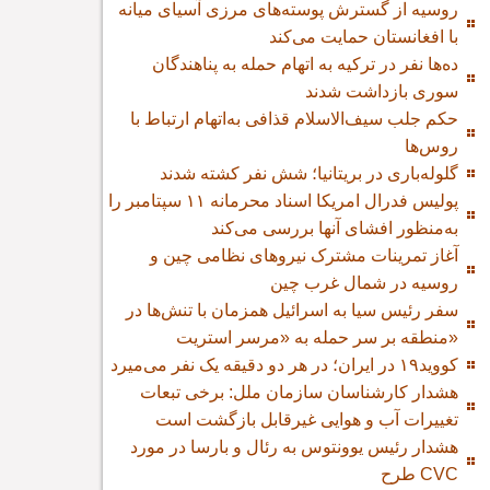
روسیه از گسترش پوسته‌های مرزی آسیای میانه
با افغانستان حمایت می‌کند
ده‌ها نفر در ترکیه به اتهام حمله به پناهندگان
سوری بازداشت شدند
حکم جلب سیف‌الاسلام قذافی به‌اتهام ارتباط با
روس‌ها
گلوله‌باری در بریتانیا؛ شش نفر کشته شدند
پولیس فدرال امریکا اسناد محرمانه ۱۱ سپتامبر را
به‌منظور افشای آنها بررسی می‌کند
آغاز تمرینات مشترک نیروهای نظامی چین و
روسیه در شمال غرب چین
سفر رئیس سیا به اسرائیل همزمان با تنش‌ها در
منطقه بر سر حمله به «مرسر استریت»
کووید۱۹ در ایران؛ در هر دو دقیقه یک نفر می‌میرد
هشدار کارشناسان سازمان ملل: برخی تبعات
تغییرات آب و هوایی غیرقابل بازگشت است
هشدار رئیس یوونتوس به رئال و بارسا در مورد
طرح CVC