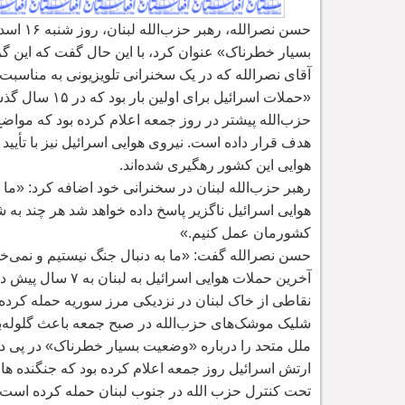
حسن نصرالله، رهبر حزب
الله ل
بسیار خطرناک» عنوان کرد، با این حال گفت که این گ
«حملات اسرائیل برای اولین بار بود که در ۱۵ سال گذشته در لبنان رخ می
حزب
الله پیشتر در روز جمعه اعلام کرده بود که مواضع
هدف قرار داده است. نیروی هوایی اسرائیل نیز با تأی
هوایی این کشور رهگیری شده
اند.
رهبر حزب
الله لبنان در سخنرانی خود اضافه کرد: «ما
هوایی اسرائیل ناگزیر پاسخ داده خواهد شد هر چند به ش
کشورمان عمل کنیم.»
حسن نصرالله گفت: «ما به دنبال جنگ نیستیم و نمی
خو
آخرین حملات هوایی اسرائیل به لبنان به ۷ سال پیش در ۲۰۱۴ بازمی
نقاطی از خاک لبنان در نزدیکی مرز سوریه حمله کرده ب
شلیک موشک
های حزب
الله در صبح جمعه باعث گلوله
ب
ملل متحد را درباره «وضعیت بسیار خطرناک» در پی 
ارتش اسرائیل روز جمعه اعلام کرده بود که جنگنده ه
تحت کنترل حزب الله در جنوب لبنان حمله کرده
است. 