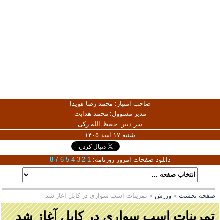
صاحب امتیاز:
محمد رضا هویدا
مدیر مسوول:
محمد هدایت
سر دبیر:
حفیظ الله زکی
شنبه ۱۷ اسد ۱۴۰۵
دانلود صفحات امروز روزنامه:
1
2
3
4
5
6
7
8
صفحه نخست
»
ورزش
» تمرینات اسب سواری در کابل آغاز شد
تمرینات اسب سواری در کابل آغاز شد