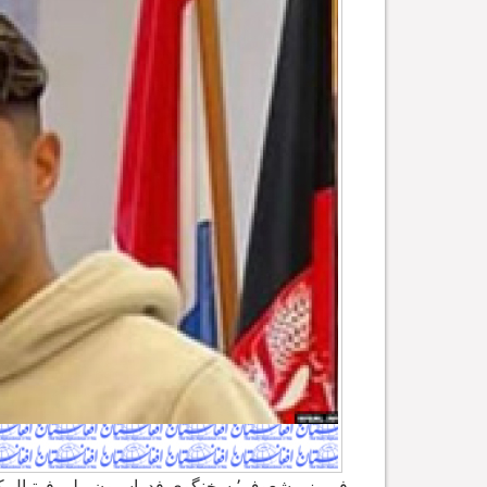
فیروز مشعوف٬ سخنگوی فدراسیون ملی فوتبال کشور به رادیو آزادی گفت که حسین