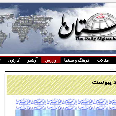
مقالات
فرهنگ و سینما
ورزش
آرشیو
کارتون
ت
وست
د پیوست