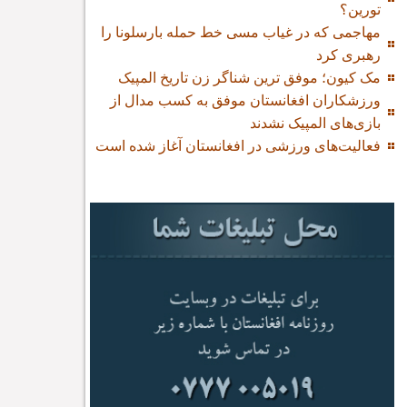
تورین؟
مهاجمی که در غیاب مسی خط حمله بارسلونا را
رهبری کرد
مک کیون؛ موفق ترین شناگر زن تاریخ المپیک
ورزشکاران افغانستان موفق به کسب مدال از
بازی‌های المپیک نشدند
فعالیت‌های ورزشی در افغانستان آغاز شده است