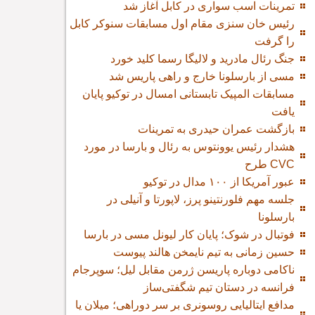
تمرینات اسب سواری در کابل آغاز شد
رئیس خان سنزی مقام اول مسابقات سنوکر کابل
را گرفت
جنگ رئال مادرید و لالیگا رسما کلید خورد
مسی از بارسلونا خارج و راهی پاریس شد
مسابقات المپیک تابستانی امسال در توکیو پایان
یافت
بازگشت عمران حیدری به تمرینات
هشدار رئیس یوونتوس به رئال و بارسا در مورد
طرح CVC
عبور آمریکا از ۱۰۰ مدال در توکیو
جلسه مهم فلورنتینو پرز، لاپورتا و آنیلی در
بارسلونا
فوتبال در شوک؛ پایان کار لیونل مسی در بارسا
حسین زمانی به تیم نایمخن هالند پیوست
ناکامی دوباره پاریسن ژرمن مقابل لیل؛ سوپرجام
فرانسه در دستان تیم شگفتی‌ساز
مدافع ایتالیایی روسونری بر سر دوراهی؛ میلان یا