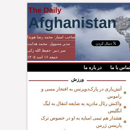
The Daily
Afghanistan
صاحب امتیاز:
محمد رضا هویدا
مدیر مسوول:
محمد هدایت
سر دبیر:
حفیظ الله زکی
جمعه ۱۶ اسد ۱۴۰۵
ماس با ما
در باره ما
ورزش
آتش‌بازی در پارک‌دوپرنس به افتخار مسی و
راموس
واکنش رئال مادرید به شایعه انتقال به لیگ
انگلیس
هشدار هم تیمی امباپه به او در خصوص ترک
پاریسن ژرمن