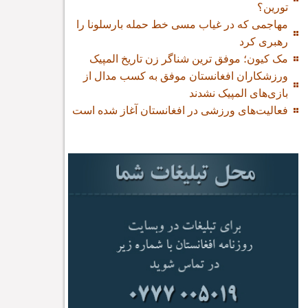
تورین؟
مهاجمی که در غیاب مسی خط حمله بارسلونا را
رهبری کرد
مک کیون؛ موفق ترین شناگر زن تاریخ المپیک
ورزشکاران افغانستان موفق به کسب مدال از
بازی‌های المپیک نشدند
فعالیت‌های ورزشی در افغانستان آغاز شده است