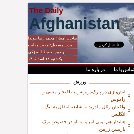
The Daily
Afghanistan
صاحب امتیاز:
محمد رضا هویدا
مدیر مسوول:
محمد هدایت
سر دبیر:
حفیظ الله زکی
یکشنبه ۱۸ اسد ۱۴۰۵
ماس با ما
در باره ما
ورزش
آتش‌بازی در پارک‌دوپرنس به افتخار مسی و
راموس
واکنش رئال مادرید به شایعه انتقال به لیگ
انگلیس
هشدار هم تیمی امباپه به او در خصوص ترک
پاریسن ژرمن