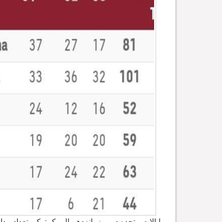
ایالات متحده در روز پانزدهم المپیک توکیو تعداد مد