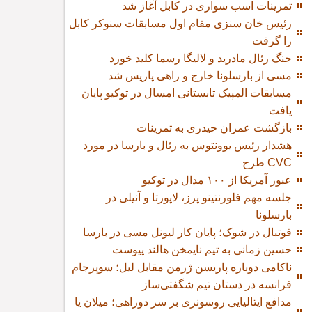
تمرینات اسب سواری در کابل آغاز شد
رئیس خان سنزی مقام اول مسابقات سنوکر کابل
را گرفت
جنگ رئال مادرید و لالیگا رسما کلید خورد
مسی از بارسلونا خارج و راهی پاریس شد
مسابقات المپیک تابستانی امسال در توکیو پایان
یافت
بازگشت عمران حیدری به تمرینات
هشدار رئیس یوونتوس به رئال و بارسا در مورد
طرح CVC
عبور آمریکا از ۱۰۰ مدال در توکیو
جلسه مهم فلورنتینو پرز، لاپورتا و آنیلی در
بارسلونا
فوتبال در شوک؛ پایان کار لیونل مسی در بارسا
حسین زمانی به تیم نایمخن هالند پیوست
ناکامی دوباره پاریسن ژرمن مقابل لیل؛ سوپرجام
فرانسه در دستان تیم شگفتی‌ساز
مدافع ایتالیایی روسونری بر سر دوراهی؛ میلان یا